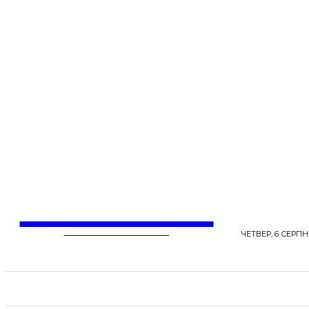
LentaLife
ЖІНОЧІ СЕНСИ ЖИТТЯ
ЧЕТВЕР, 6 СЕРПНЯ
СТРІЧКА НОВИН
СТИЛЬ
КРАСА
ЗД