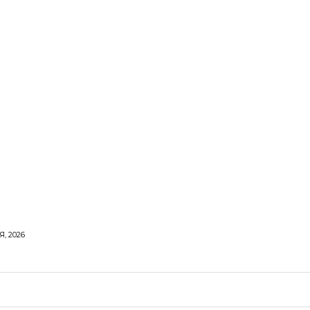
, 2026
ОРОВЕ ЖИТТЯ
ВІДПОЧИНОК
СТОСУНКИ
ТВІ