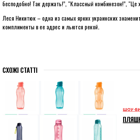
бесподобно! Так держать!”, “Классный комбинезон!”, “Це х
Леся Никитюк – одна из самых ярких украинских знаменит
комплименты в ее адрес и льются рекой.
СХОЖІ СТАТТІ
ШОУ-Б
ПЛЯШК