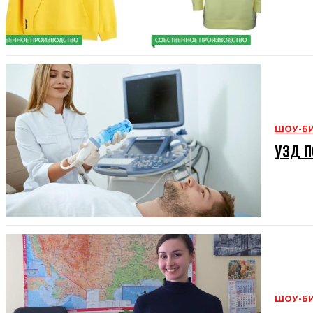
ШОУ-Б
УЗД П
ШОУ-Б