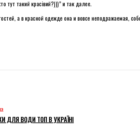
то тут такий краciвий?)))” и так далее.
остей, а в красной одежде она и вовсе неподражаемая, соб
ИЗ
И ДЛЯ ВОДИ ТОП В УКРАЇНІ