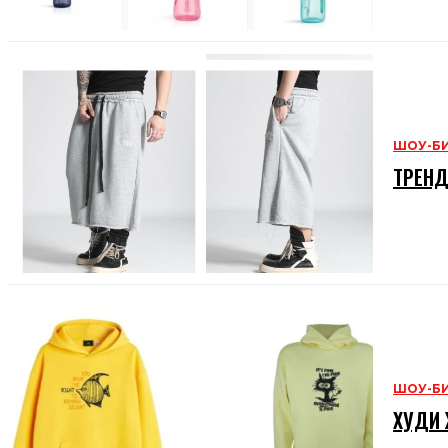
ШОУ-Б
ТРЕНД
ШОУ-Б
ХУДИ 