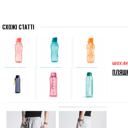
СХОЖІ СТАТТІ
ШОУ-Б
ПЛЯШК