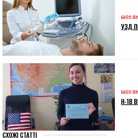
ШОУ-Б
УЗД П
ШОУ-Б
H-1B В
СХОЖІ СТАТТІ