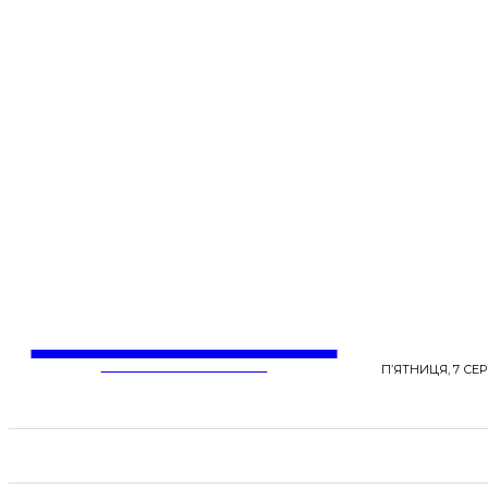
LentaLife
ЖІНОЧІ СЕНСИ ЖИТТЯ
П’ЯТНИЦЯ, 7 СЕР
СТРІЧКА НОВИН
СТИЛЬ
КРАСА
ЗД