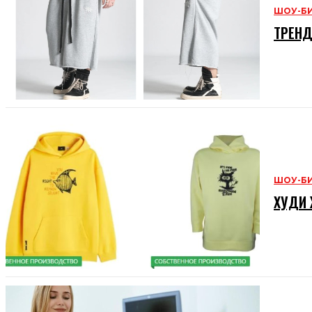
ШОУ-Б
ТРЕНД
ШОУ-Б
ХУДИ 