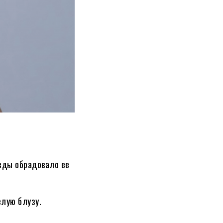
зды обрадовало ее
елую блузу.