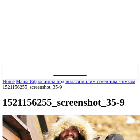
GOSSIP
Home
Маша Єфросиніна поділилася милим сімейним знімком
1521156255_screenshot_35-9
1521156255_screenshot_35-9