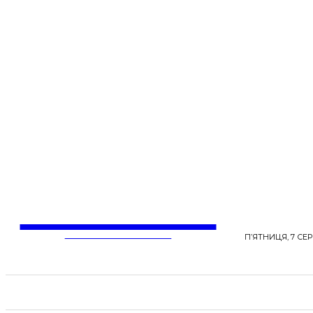
LentaLife
ЖІНОЧІ СЕНСИ ЖИТТЯ
П’ЯТНИЦЯ, 7 СЕР
СТРІЧКА НОВИН
СТИЛЬ
КРАСА
ЗД