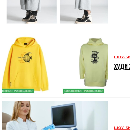
ШОУ-Б
ХУДИ 
ШОУ-Б