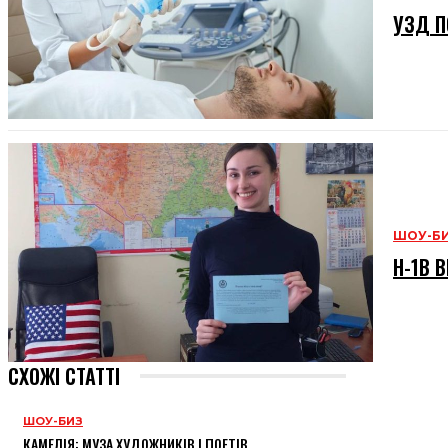
УЗД П
ШОУ-Б
H-1B В
СХОЖІ СТАТТІ
ШОУ-БИЗ
КАМЕЛІЯ: МУЗА ХУДОЖНИКІВ І ПОЕТІВ