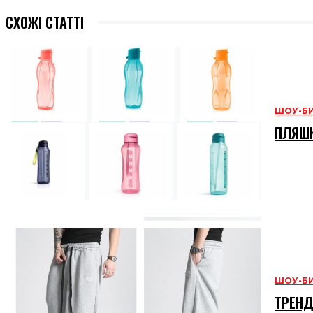
СХОЖІ СТАТТІ
ШОУ-Б
ПЛЯШК
ШОУ-Б
ТРЕНД