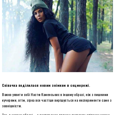
Співачка поділилася новим знімком в соцмережі.
Важко уявити собі Настю Каменських в іншому образі, ніж з пишними
кучерями, втім, зірка все частіше вирішується на експерименти саме з
зовнішністю.
Так, в новому образі – з розпущеним прямим волоссям співачку можна