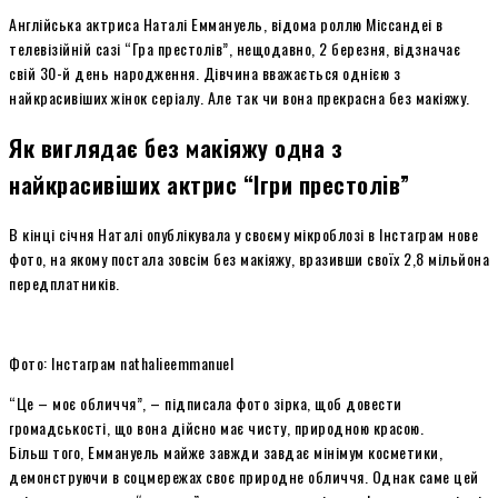
Англійська актриса Наталі Еммануель, відома роллю Міссандеі в
телевізійній сазі “Гра престолів”, нещодавно, 2 березня, відзначає
свій 30-й день народження. Дівчина вважається однією з
найкрасивіших жінок серіалу. Але так чи вона прекрасна без макіяжу.
Як виглядає без макіяжу одна з
найкрасивіших актрис “Ігри престолів”
В кінці січня Наталі опублікувала у своєму мікроблозі в Інстаграм нове
фото, на якому постала зовсім без макіяжу, вразивши своїх 2,8 мільйона
передплатників.
Фото: Інстаграм nathalieemmanuel
“Це – моє обличчя”, – підписала фото зірка, щоб довести
громадськості, що вона дійсно має чисту, природною красою.
Більш того, Еммануель майже завжди завдає мінімум косметики,
демонструючи в соцмережах своє природне обличчя. Однак саме цей