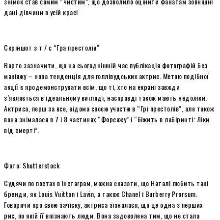
знімок став самим “чистим”, що дозволило оцінити фанатам зовнішні
дані дівчини в усій красі.
Скріншот з т / с “Гра престолів”
Варто зазначити, що на сьогоднішній час публікація фотографій без
макіяжу – нова тенденція для голлівудських актрис. Метою подібної
акції є продемонструвати всім, що ті, хто на екрані завжди
з’являється в ідеальному вигляді, насправді також мають недоліки.
Актриса, перш за все, відома своєю участю в “Грі престолів”, але також
вона знімалася в 7 і 8 частинах “Форсажу” і “біжить в лабіринті: Ліки
від смерті”.
Фото: Shutterstock
Судячи по постах в Інстаграм, можна сказати, що Наталі любить такі
бренди, як Louis Vuitton і Lavin, а також Chanel і Burberry Prorsum.
Говорячи про свою зачіску, актриса зізналася, що це одна з перших
рис, по якій її впізнають люди. Вона задоволена тим, що не стала