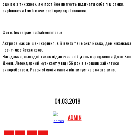
однією з тих жінок, які постійно прагнуть підігнати себе під рамки,
вирівнюючи і змінюючи свої природні волосся.
Фото: Інстаграм nathalieemmanuel
Актриса має змішані коріння, в її венах тече англійська, домініканська
і сент-люсійская кров.
Нагадаємо, сьогодні також відзначає свій день народження Джон Бон
Джові. Легендарний музикант у віці 56 років вирішив зайнятися
виноробством. Разом зі своїм сином він випустив рожеве вино.
04.03.2018
ADMIN