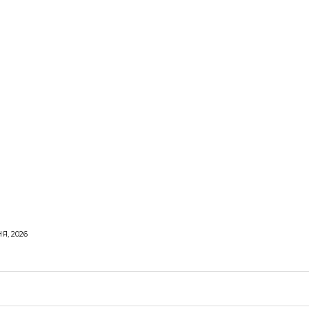
Я, 2026
ОРОВЕ ЖИТТЯ
ВІДПОЧИНОК
СТОСУНКИ
ТВІ