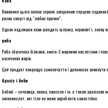
Кава
Вживання цього напою сприяє зміцненню серцево-судинної
ризик смерті від “любих причин”.
Однак надлишок кави шкодить шлунку, нервової і, знову ж
риба
Риба збагачена білками, омега-3 жирними кислотами і пож
насичених жирів.
Цей продукт покращує самопочуття і допомагає уникнути 
Арахіс і боби
Бобові – сочевиця, киноа, квасоля і ін, а також арахісове
амінокислот, які тіло не може виробляти самостійно.