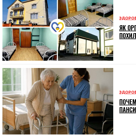
ЗДОРОВ
ЯК ОР
ПОХИЛ
ЗДОРОВ
ПОЧЕМ
ПАНСИ