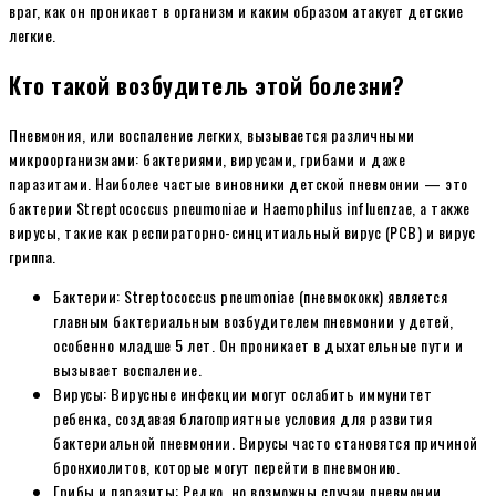
враг, как он проникает в организм и каким образом атакует детские
легкие.
Кто такой возбудитель этой болезни?
Пневмония, или воспаление легких, вызывается различными
микроорганизмами: бактериями, вирусами, грибами и даже
паразитами. Наиболее частые виновники детской пневмонии — это
бактерии Streptococcus pneumoniae и Haemophilus influenzae, а также
вирусы, такие как респираторно-синцитиальный вирус (РСВ) и вирус
гриппа.
Бактерии: Streptococcus pneumoniae (пневмококк) является
главным бактериальным возбудителем пневмонии у детей,
особенно младше 5 лет. Он проникает в дыхательные пути и
вызывает воспаление.
Вирусы: Вирусные инфекции могут ослабить иммунитет
ребенка, создавая благоприятные условия для развития
бактериальной пневмонии. Вирусы часто становятся причиной
бронхиолитов, которые могут перейти в пневмонию.
Грибы и паразиты: Редко, но возможны случаи пневмонии,