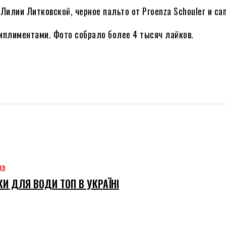
лии Литковской, черное пальто от Proenza Schouler и сапо
плиментами. Фото собрало более 4 тысяч лайков.
ИЗ
И ДЛЯ ВОДИ ТОП В УКРАЇНІ