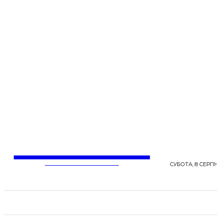
LentaLife
ЖІНОЧІ СЕНСИ ЖИТТЯ
СУБОТА, 8 СЕРПН
СТРІЧКА НОВИН
СТИЛЬ
КРАСА
ЗД