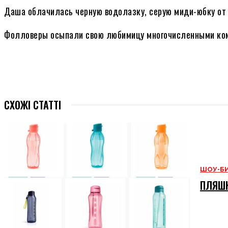
Даша облачилась черную водолазку, серую миди-юбку от Ли
Фолловеры осыпали свою любимицу многочисленными ком
СХОЖІ СТАТТІ
ШОУ-Б
ПЛЯШК