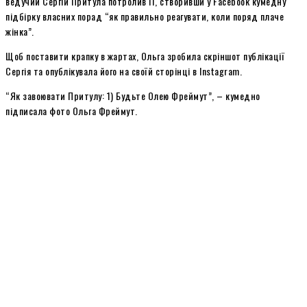
ведучий Сергій Притула потролив її, створивши у Facebook кумедну
підбірку власних порад “як правильно реагувати, коли поряд плаче
жінка”.
Щоб поставити крапку в жартах, Ольга зробила скріншот публікації
Сергія та опублікувала його на своїй сторінці в Instagram.
“Як завоювати Притулу: 1) Будьте Олею Фреймут”, – кумедно
підписала фото Ольга Фреймут.