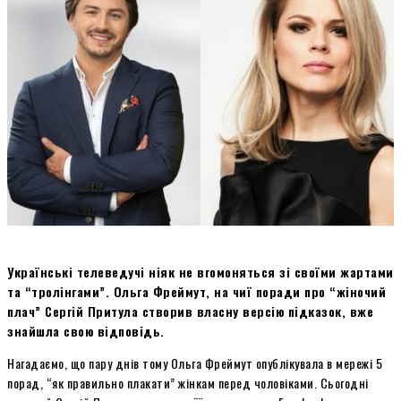
Українські телеведучі ніяк не вгомоняться зі своїми жартами
та “тролінгами”. Ольга Фреймут, на чиї поради про “жіночий
плач” Сергій Притула створив власну версію підказок, вже
знайшла свою відповідь.
Нагадаємо, що пару днів тому Ольга Фреймут опублікувала в мережі 5
порад, “як правильно плакати” жінкам перед чоловіками. Сьогодні