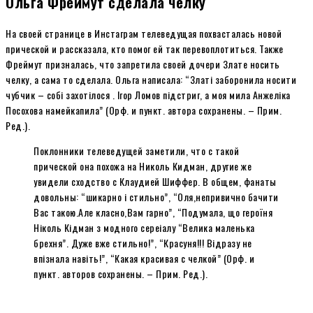
Ольга Фреймут сделала челку
На своей странице в Инстаграм телеведущая похвасталась новой
прической и рассказала, кто помог ей так перевоплотиться. Также
Фреймут призналась, что запретила своей дочери Злате носить
челку, а сама то сделала. Ольга написала: “Златі заборонила носити
чубчик – собі захотілося . Ігор Ломов підстриг, а моя мила Анжеліка
Посохова намейкапила” (Орф. и пункт. автора сохранены. – Прим.
Ред.).
Поклонники телеведущей заметили, что с такой
прической она похожа на Николь Кидман, другие же
увидели сходство с Клаудией Шиффер. В общем, фанаты
довольны: “шикарно і стильно”, “Оля,непривично бачити
Вас такою.Але класно,Вам гарно”, “Подумала, що героїня
Ніколь Кідман з модного сереіалу “Велика маленька
брехня”. Дуже вже стильно!”, “Красуня!!! Відразу не
впізнала навіть!”, “Какая красивая с челкой” (Орф. и
пункт. авторов сохранены. – Прим. Ред.).