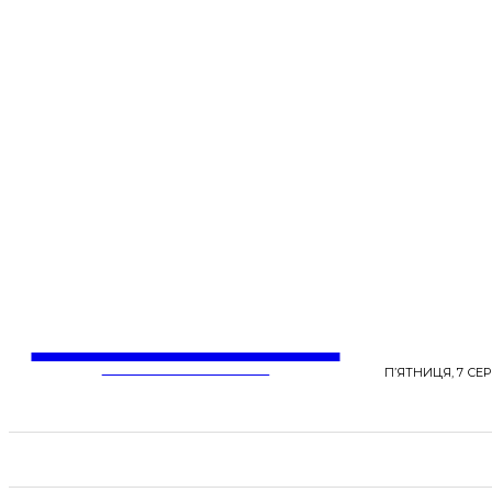
LentaLife
ЖІНОЧІ СЕНСИ ЖИТТЯ
П’ЯТНИЦЯ, 7 СЕР
СТРІЧКА НОВИН
СТИЛЬ
КРАСА
ЗД