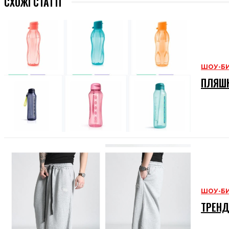
СХОЖІ СТАТТІ
ШОУ-Б
ПЛЯШК
ШОУ-Б
ТРЕНД