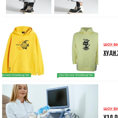
ШОУ-Б
ХУДИ 
ШОУ-Б
УЗД П