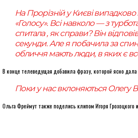
На Прорізній у Києві випадково
«Голосу». Всі навколо — з турбо
спитала , як справи? Він відпові
секунди. Але я побачила за спино
обличчя мають люди, в яких є вс
В конце телеведущая добавила фразу, которой ясно дала 
Поки у нас вклоняються Олегу В
Ольга Фреймут также поделись клипом Игоря Грохоцкого 