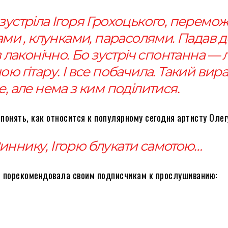
 зустріла Ігоря Грохоцького, перемо
тами , клунками, парасолями. Падав д
в лаконічно. Бо зустріч спонтанна — л
ю гітару. І все побачила. Такий вир
е, але нема з ким поділитися.
понять, как относится к популярному сегодня артисту Олег
иннику, Ігорю блукати самотою…
и порекомендовала своим подписчикам к прослушиванию: