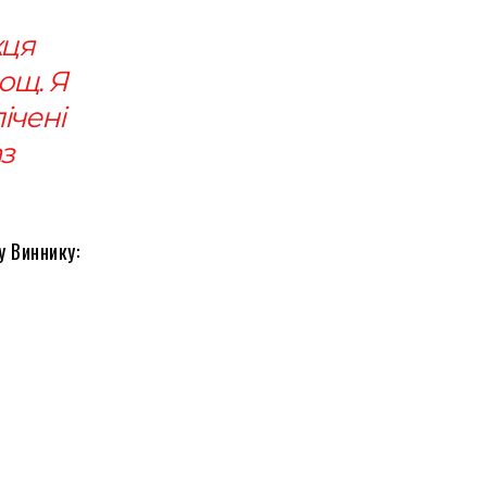
жця
ощ. Я
ічені
аз
у Виннику: