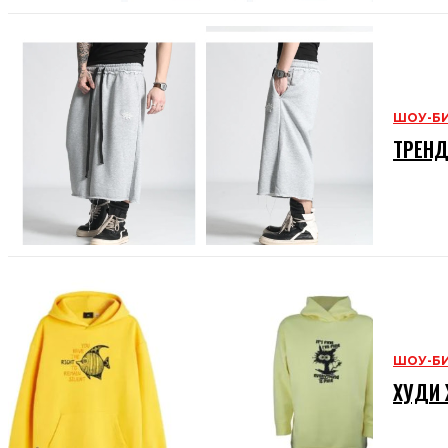
ШОУ-Б
ТРЕНД
ШОУ-Б
ХУДИ 