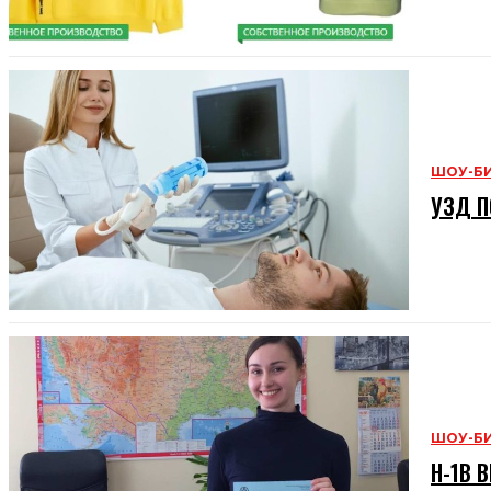
ШОУ-Б
УЗД П
ШОУ-Б
H-1B В