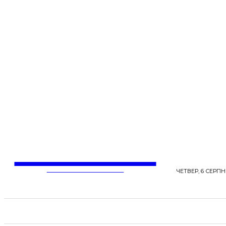
LentaLife
ЖІНОЧІ СЕНСИ ЖИТТЯ
ЧЕТВЕР, 6 СЕРПНЯ
СТРІЧКА НОВИН
СТИЛЬ
КРАСА
ЗД