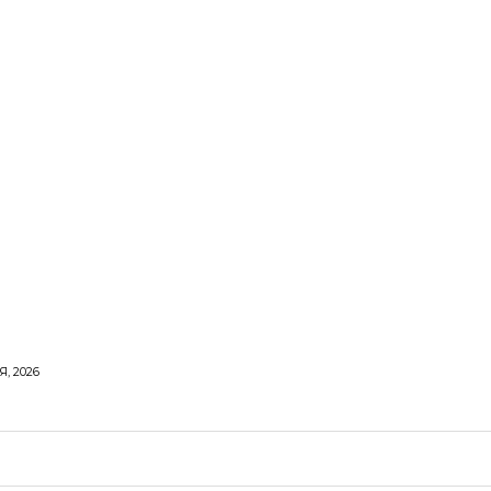
, 2026
ОРОВЕ ЖИТТЯ
ВІДПОЧИНОК
СТОСУНКИ
ТВІ