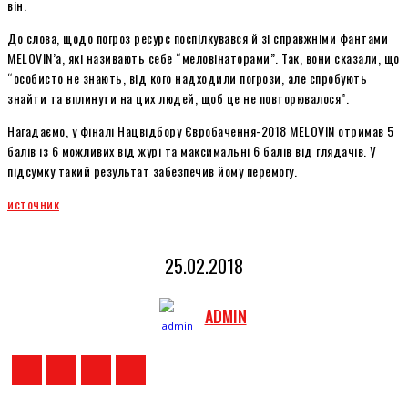
він.
До слова, щодо погроз ресурс поспілкувався й зі справжніми фантами
MELOVIN’а, які називають себе “меловінаторами”. Так, вони сказали, що
“особисто не знають, від кого надходили погрози, але спробують
знайти та вплинути на цих людей, щоб це не повторювалося”.
Нагадаємо, у фіналі Нацвідбору Євробачення-2018 MELOVIN отримав 5
балів із 6 можливих від журі та максимальні 6 балів від глядачів. У
підсумку такий результат забезпечив йому перемогу.
источник
25.02.2018
ADMIN