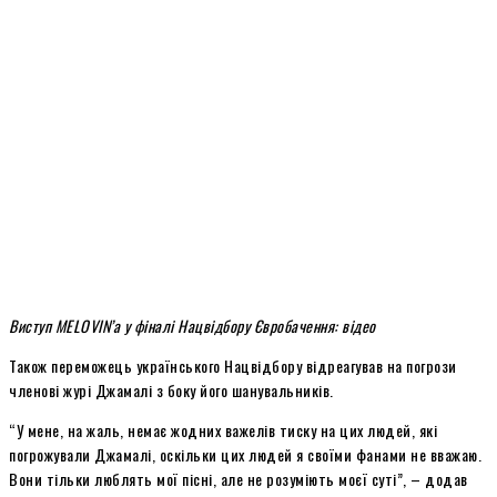
Виступ MELOVIN’а у фіналі Нацвідбору Євробачення: відео
Також переможець українського Нацвідбору відреагував на погрози
членові журі Джамалі з боку його шанувальників.
“У мене, на жаль, немає жодних важелів тиску на цих людей, які
погрожували Джамалі, оскільки цих людей я своїми фанами не вважаю.
Вони тільки люблять мої пісні, але не розуміють моєї суті”, – додав