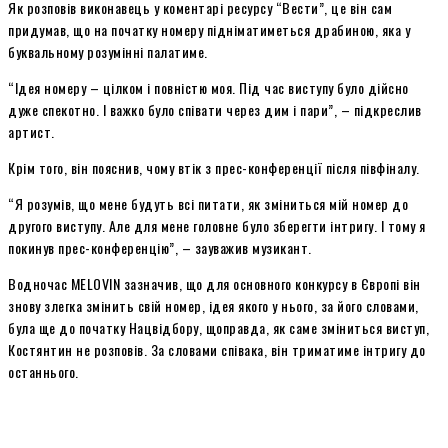
Як розповів виконавець у коментарі ресурсу “Вести”, це він сам
придумав, що на початку номеру підніматиметься драбиною, яка у
буквальному розумінні палатиме.
“Ідея номеру – цілком і повністю моя. Під час виступу було дійсно
дуже спекотно. І важко було співати через дим і пари”, – підкреслив
артист.
Крім того, він пояснив, чому втік з прес-конференції після півфіналу.
“Я розумів, що мене будуть всі питати, як зміниться мій номер до
другого виступу. Але для мене головне було зберегти інтригу. І тому я
покинув прес-конференцію”, – зауважив музикант.
Водночас MELOVIN зазначив, що для основного конкурсу в Європі він
знову злегка змінить свій номер, ідея якого у нього, за його словами,
була ще до початку Нацвідбору, щоправда, як саме зміниться виступ,
Костянтин не розповів. За словами співака, він триматиме інтригу до
останнього.