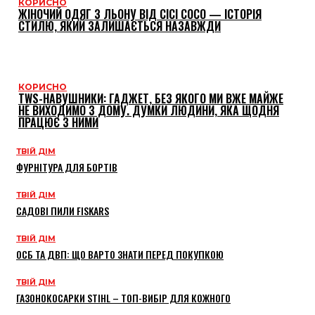
КОРИСНО
ЖІНОЧИЙ ОДЯГ З ЛЬОНУ ВІД CICI COCO — ІСТОРІЯ
СТИЛЮ, ЯКИЙ ЗАЛИШАЄТЬСЯ НАЗАВЖДИ
КОРИСНО
TWS-НАВУШНИКИ: ГАДЖЕТ, БЕЗ ЯКОГО МИ ВЖЕ МАЙЖЕ
НЕ ВИХОДИМО З ДОМУ. ДУМКИ ЛЮДИНИ, ЯКА ЩОДНЯ
ПРАЦЮЄ З НИМИ
ТВІЙ ДІМ
ФУРНІТУРА ДЛЯ БОРТІВ
ТВІЙ ДІМ
САДОВІ ПИЛИ FISKARS
ТВІЙ ДІМ
ОСБ ТА ДВП: ЩО ВАРТО ЗНАТИ ПЕРЕД ПОКУПКОЮ
ТВІЙ ДІМ
ГАЗОНОКОСАРКИ STIHL – ТОП-ВИБІР ДЛЯ КОЖНОГО