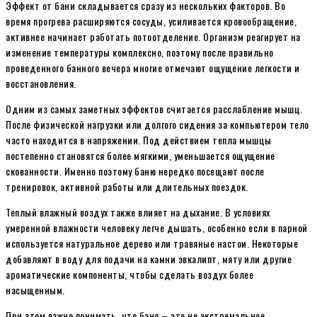
Эффект от бани складывается сразу из нескольких факторов. Во
время прогрева расширяются сосуды, усиливается кровообращение,
активнее начинает работать потоотделение. Организм реагирует на
изменение температуры комплексно, поэтому после правильно
проведенного банного вечера многие отмечают ощущение легкости и
восстановления.
Одним из самых заметных эффектов считается расслабление мышц.
После физической нагрузки или долгого сидения за компьютером тело
часто находится в напряжении. Под действием тепла мышцы
постепенно становятся более мягкими, уменьшается ощущение
скованности. Именно поэтому баню нередко посещают после
тренировок, активной работы или длительных поездок.
Теплый влажный воздух также влияет на дыхание. В условиях
умеренной влажности человеку легче дышать, особенно если в парной
используется натуральное дерево или травяные настои. Некоторые
добавляют в воду для подачи на камни эвкалипт, мяту или другие
ароматические компоненты, чтобы сделать воздух более
насыщенным.
При этом важно понимать, что баня – это не экстремальное