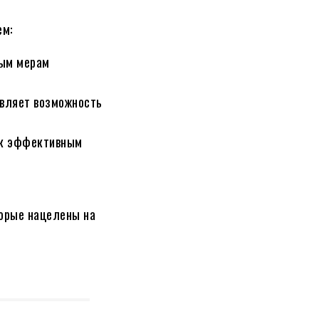
ем:
мым мерам
авляет возможность
 к эффективным
торые нацелены на