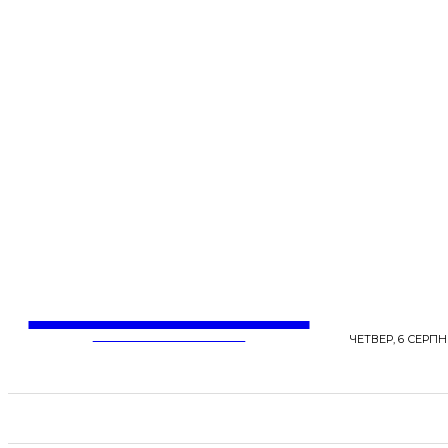
LentaLife
ЖІНОЧІ СЕНСИ ЖИТТЯ
ЧЕТВЕР, 6 СЕРПНЯ
СТРІЧКА НОВИН
СТИЛЬ
КРАСА
ЗД