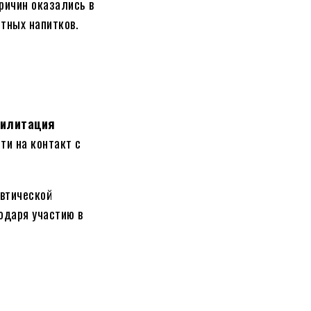
ричин оказались в
тных напитков.
билитация
ти на контакт с
евтической
одаря участию в