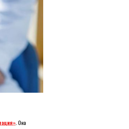
иация»
. Она