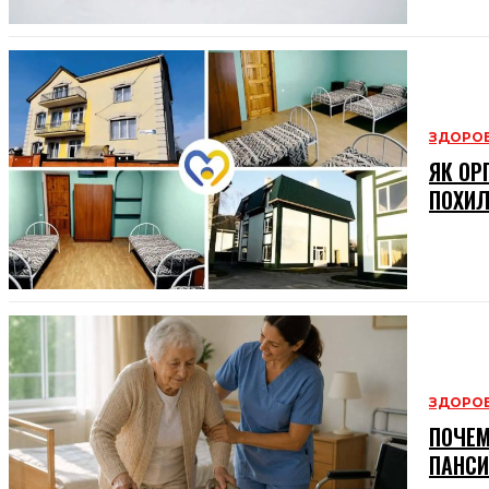
ЗДОРОВ
ЯК ОР
ПОХИЛ
ЗДОРОВ
ПОЧЕМ
ПАНСИ