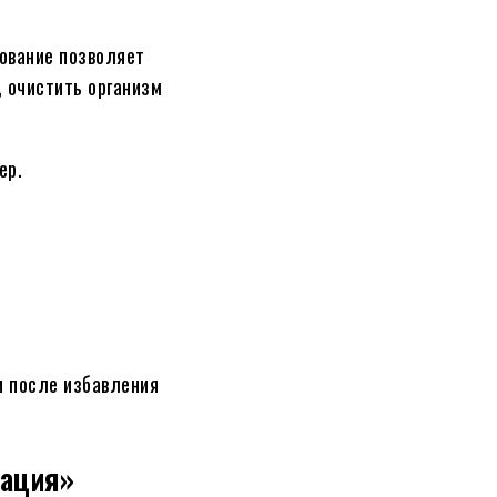
ование позволяет
 очистить организм
ер.
 после избавления
иация»