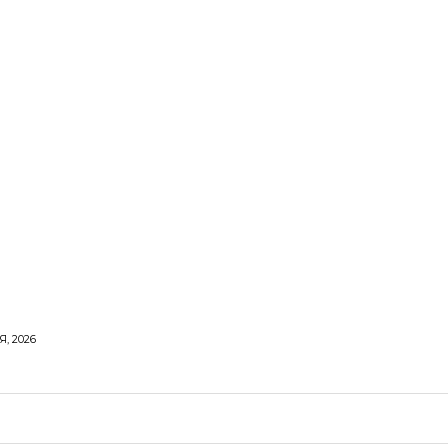
, 2026
ОРОВЕ ЖИТТЯ
ВІДПОЧИНОК
СТОСУНКИ
ТВІ