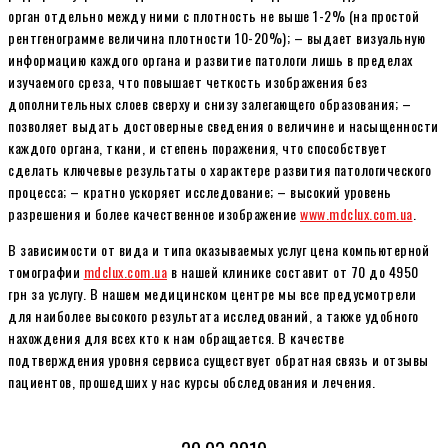
орган отдельно между ними с плотность не выше 1-2% (на простой
рентгенограмме величина плотности 10-20%); – выдает визуальную
информацию каждого органа и развитие патологи лишь в пределах
изучаемого среза, что повышает четкость изображения без
дополнительных слоев сверху и снизу залегающего образования; –
позволяет выдать достоверные сведения о величине и насыщенности
каждого органа, ткани, и степень поражения, что способствует
сделать ключевые результаты о характере развития патологического
процесса; – кратно ускоряет исследование; – высокий уровень
разрешения и более качественное изображение
www.mdclux.com.ua
.
В зависимости от вида и типа оказываемых услуг цена компьютерной
томографии
mdclux.com.ua
в нашей клинике составит от 70 до 4950
грн за услугу. В нашем медицинском центре мы все предусмотрели
для наиболее высокого результата исследований, а также удобного
нахождения для всех кто к нам обращается. В качестве
подтверждения уровня сервиса существует обратная связь и отзывы
пациентов, прошедших у нас курсы обследования и лечения.