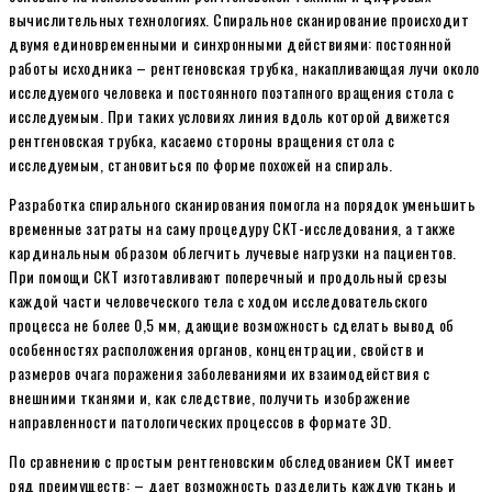
вычислительных технологиях. Спиральное сканирование происходит
двумя единовременными и синхронными действиями: постоянной
работы исходника – рентгеновская трубка, накапливающая лучи около
исследуемого человека и постоянного поэтапного вращения стола с
исследуемым. При таких условиях линия вдоль которой движется
рентгеновская трубка, касаемо стороны вращения стола с
исследуемым, становиться по форме похожей на спираль.
Разработка спирального сканирования помогла на порядок уменьшить
временные затраты на саму процедуру СКТ-исследования, а также
кардинальным образом облегчить лучевые нагрузки на пациентов.
При помощи СКТ изготавливают поперечный и продольный срезы
каждой части человеческого тела с ходом исследовательского
процесса не более 0,5 мм, дающие возможность сделать вывод об
особенностях расположения органов, концентрации, свойств и
размеров очага поражения заболеваниями их взаимодействия с
внешними тканями и, как следствие, получить изображение
направленности патологических процессов в формате 3D.
По сравнению с простым рентгеновским обследованием СКТ имеет
ряд преимуществ: – дает возможность разделить каждую ткань и