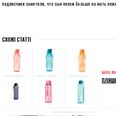
подписчики заметили, что сын похож больше на мать неже
СХОЖІ СТАТТІ
ШОУ-Б
ПЛЯШК