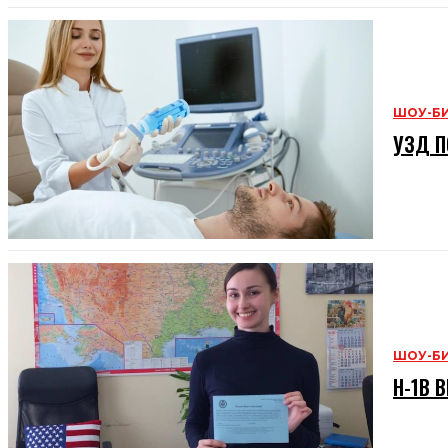
ШОУ-Б
УЗД П
ШОУ-Б
H-1B В