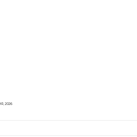
Я, 2026
ОРОВЕ ЖИТТЯ
ВІДПОЧИНОК
СТОСУНКИ
ТВІ