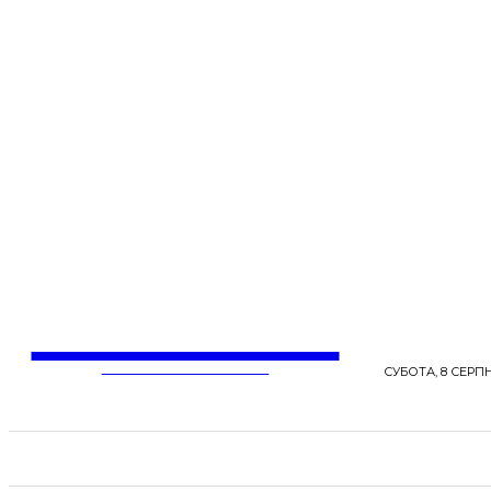
LentaLife
ЖІНОЧІ СЕНСИ ЖИТТЯ
СУБОТА, 8 СЕРПН
СТРІЧКА НОВИН
СТИЛЬ
КРАСА
ЗД