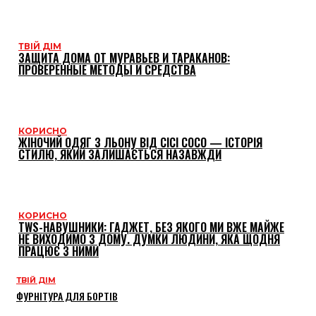
ТВІЙ ДІМ
ЗАЩИТА ДОМА ОТ МУРАВЬЕВ И ТАРАКАНОВ:
ПРОВЕРЕННЫЕ МЕТОДЫ И СРЕДСТВА
КОРИСНО
ЖІНОЧИЙ ОДЯГ З ЛЬОНУ ВІД CICI COCO — ІСТОРІЯ
СТИЛЮ, ЯКИЙ ЗАЛИШАЄТЬСЯ НАЗАВЖДИ
КОРИСНО
TWS-НАВУШНИКИ: ГАДЖЕТ, БЕЗ ЯКОГО МИ ВЖЕ МАЙЖЕ
НЕ ВИХОДИМО З ДОМУ. ДУМКИ ЛЮДИНИ, ЯКА ЩОДНЯ
ПРАЦЮЄ З НИМИ
ТВІЙ ДІМ
ФУРНІТУРА ДЛЯ БОРТІВ