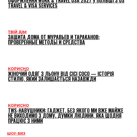
ОФОРМЛЕННЯ WORK & TRAVEL USA 2027 У ПОЛЬЩІ З US
TRAVEL & VISA SERVICES
ТВІЙ ДІМ
ЗАЩИТА ДОМА ОТ МУРАВЬЕВ И ТАРАКАНОВ:
ПРОВЕРЕННЫЕ МЕТОДЫ И СРЕДСТВА
КОРИСНО
ЖІНОЧИЙ ОДЯГ З ЛЬОНУ ВІД CICI COCO — ІСТОРІЯ
СТИЛЮ, ЯКИЙ ЗАЛИШАЄТЬСЯ НАЗАВЖДИ
КОРИСНО
TWS-НАВУШНИКИ: ГАДЖЕТ, БЕЗ ЯКОГО МИ ВЖЕ МАЙЖЕ
НЕ ВИХОДИМО З ДОМУ. ДУМКИ ЛЮДИНИ, ЯКА ЩОДНЯ
ПРАЦЮЄ З НИМИ
ШОУ-БИЗ