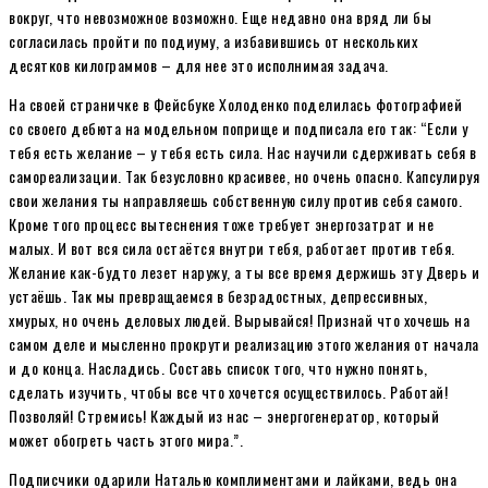
вокруг, что невозможное возможно. Еще недавно она вряд ли бы
согласилась пройти по подиуму, а избавившись от нескольких
десятков килограммов – для нее это исполнимая задача.
На своей страничке в Фейсбуке Холоденко поделилась фотографией
со своего дебюта на модельном поприще и подписала его так: “Если у
тебя есть желание – у тебя есть сила. Нас научили сдерживать себя в
самореализации. Так безусловно красивее, но очень опасно. Капсулируя
свои желания ты направляешь собственную силу против себя самого.
Кроме того процесс вытеснения тоже требует энергозатрат и не
малых. И вот вся сила остаётся внутри тебя, работает против тебя.
Желание как-будто лезет наружу, а ты все время держишь эту Дверь и
устаёшь. Так мы превращаемся в безрадостных, депрессивных,
хмурых, но очень деловых людей. Вырывайся! Признай что хочешь на
самом деле и мысленно прокрути реализацию этого желания от начала
и до конца. Насладись. Составь список того, что нужно понять,
сделать изучить, чтобы все что хочется осуществилось. Работай!
Позволяй! Стремись! Каждый из нас – энергогенератор, который
может обогреть часть этого мира.”.
Подписчики одарили Наталью комплиментами и лайками, ведь она