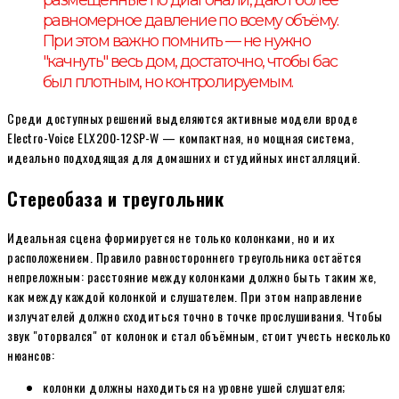
размещённые по диагонали, дают более
равномерное давление по всему объёму.
При этом важно помнить — не нужно
"качнуть" весь дом, достаточно, чтобы бас
был плотным, но контролируемым.
Среди доступных решений выделяются активные модели вроде
Electro-Voice ELX200-12SP-W — компактная, но мощная система,
идеально подходящая для домашних и студийных инсталляций.
Стереобаза и треугольник
Идеальная сцена формируется не только колонками, но и их
расположением. Правило равностороннего треугольника остаётся
непреложным: расстояние между колонками должно быть таким же,
как между каждой колонкой и слушателем. При этом направление
излучателей должно сходиться точно в точке прослушивания. Чтобы
звук "оторвался" от колонок и стал объёмным, стоит учесть несколько
нюансов:
колонки должны находиться на уровне ушей слушателя;