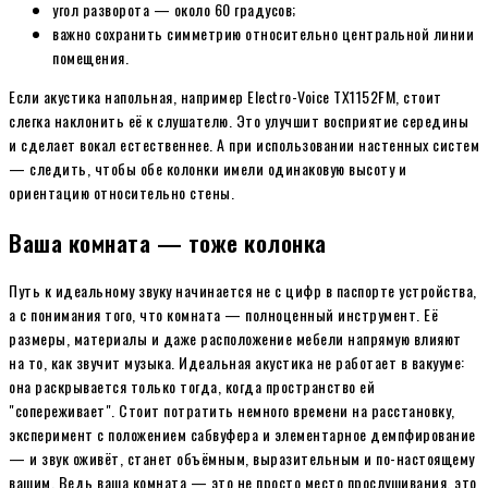
угол разворота — около 60 градусов;
важно сохранить симметрию относительно центральной линии
помещения.
Если акустика напольная, например Electro-Voice TX1152FM, стоит
слегка наклонить её к слушателю. Это улучшит восприятие середины
и сделает вокал естественнее. А при использовании настенных систем
— следить, чтобы обе колонки имели одинаковую высоту и
ориентацию относительно стены.
Ваша комната — тоже колонка
Путь к идеальному звуку начинается не с цифр в паспорте устройства,
а с понимания того, что комната — полноценный инструмент. Её
размеры, материалы и даже расположение мебели напрямую влияют
на то, как звучит музыка. Идеальная акустика не работает в вакууме:
она раскрывается только тогда, когда пространство ей
"сопереживает". Стоит потратить немного времени на расстановку,
эксперимент с положением сабвуфера и элементарное демпфирование
— и звук оживёт, станет объёмным, выразительным и по-настоящему
вашим. Ведь ваша комната — это не просто место прослушивания, это