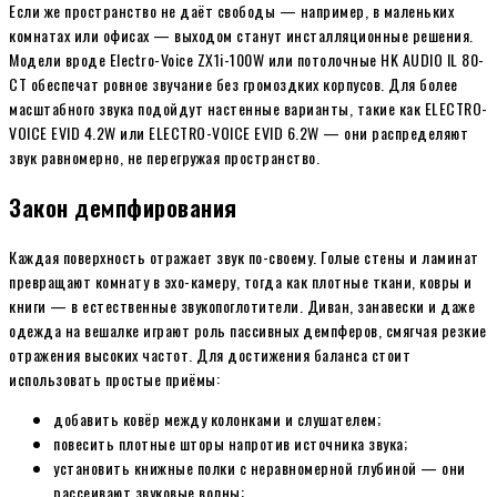
Если же пространство не даёт свободы — например, в маленьких
комнатах или офисах — выходом станут инсталляционные решения.
Модели вроде Electro-Voice ZX1i-100W или потолочные HK AUDIO IL 80-
CT обеспечат ровное звучание без громоздких корпусов. Для более
масштабного звука подойдут настенные варианты, такие как ELECTRO-
VOICE EVID 4.2W или ELECTRO-VOICE EVID 6.2W — они распределяют
звук равномерно, не перегружая пространство.
Закон демпфирования
Каждая поверхность отражает звук по-своему. Голые стены и ламинат
превращают комнату в эхо-камеру, тогда как плотные ткани, ковры и
книги — в естественные звукопоглотители. Диван, занавески и даже
одежда на вешалке играют роль пассивных демпферов, смягчая резкие
отражения высоких частот. Для достижения баланса стоит
использовать простые приёмы:
добавить ковёр между колонками и слушателем;
повесить плотные шторы напротив источника звука;
установить книжные полки с неравномерной глубиной — они
рассеивают звуковые волны;