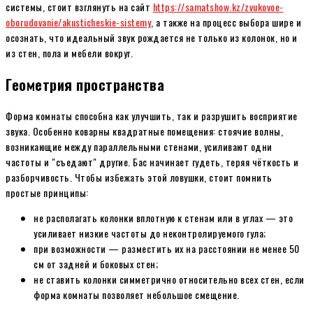
системы, стоит взглянуть на сайт
https://samatshow.kz/zvukovoe-
oborudovanie/akusticheskie-sistemy
, а также на процесс выбора шире и
осознать, что идеальный звук рождается не только из колонок, но и
из стен, пола и мебели вокруг.
Геометрия пространства
Форма комнаты способна как улучшить, так и разрушить восприятие
звука. Особенно коварны квадратные помещения: стоячие волны,
возникающие между параллельными стенами, усиливают одни
частоты и "съедают" другие. Бас начинает гудеть, теряя чёткость и
разборчивость. Чтобы избежать этой ловушки, стоит помнить
простые принципы:
не располагать колонки вплотную к стенам или в углах — это
усиливает низкие частоты до неконтролируемого гула;
при возможности — разместить их на расстоянии не менее 50
см от задней и боковых стен;
не ставить колонки симметрично относительно всех стен, если
форма комнаты позволяет небольшое смещение.