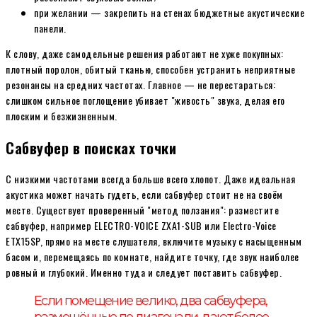
при желании — закрепить на стенах бюджетные акустические
панели.
К слову, даже самодельные решения работают не хуже покупных:
плотный поролон, обитый тканью, способен устранить неприятные
резонансы на средних частотах. Главное — не перестараться:
слишком сильное поглощение убивает "живость" звука, делая его
плоским и безжизненным.
Сабвуфер в поисках точки
С низкими частотами всегда больше всего хлопот. Даже идеальная
акустика может начать гудеть, если сабвуфер стоит не на своём
месте. Существует проверенный "метод ползания": разместите
сабвуфер, например ELECTRO-VOICE ZXA1-SUB или Electro-Voice
ETX15SP, прямо на месте слушателя, включите музыку с насыщенным
басом и, перемещаясь по комнате, найдите точку, где звук наиболее
ровный и глубокий. Именно туда и следует поставить сабвуфер.
Если помещение велико, два сабвуфера,