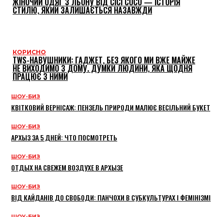
ЖІНОЧИЙ ОДЯГ З ЛЬОНУ ВІД CICI COCO — ІСТОРІЯ
СТИЛЮ, ЯКИЙ ЗАЛИШАЄТЬСЯ НАЗАВЖДИ
КОРИСНО
TWS-НАВУШНИКИ: ГАДЖЕТ, БЕЗ ЯКОГО МИ ВЖЕ МАЙЖЕ
НЕ ВИХОДИМО З ДОМУ. ДУМКИ ЛЮДИНИ, ЯКА ЩОДНЯ
ПРАЦЮЄ З НИМИ
ШОУ-БИЗ
КВІТКОВИЙ ВЕРНІСАЖ: ПЕНЗЕЛЬ ПРИРОДИ МАЛЮЄ ВЕСІЛЬНИЙ БУКЕТ
ШОУ-БИЗ
АРХЫЗ ЗА 5 ДНЕЙ: ЧТО ПОСМОТРЕТЬ
ШОУ-БИЗ
ОТДЫХ НА СВЕЖЕМ ВОЗДУХЕ В АРХЫЗЕ
ШОУ-БИЗ
ВІД КАЙДАНІВ ДО СВОБОДИ: ПАНЧОХИ В СУБКУЛЬТУРАХ І ФЕМІНІЗМІ
ШОУ-БИЗ