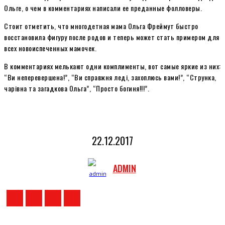
Ольге, о чем в комментариях написали ее преданные фолловеры.
Стоит отметить, что многодетная мама Ольга Фреймут быстро
восстановила фигуру после родов и теперь может стать примером для
всех новоиспеченных мамочек.
В комментариях мелькают одни комплименты, вот самые яркие из них:
“Ви неперевершена!”, “Ви справжня леді, захоплюсь вами!”, “Струнка,
чарівна та загадкова Ольга”, “Просто богиня!!!”.
22.12.2017
ADMIN