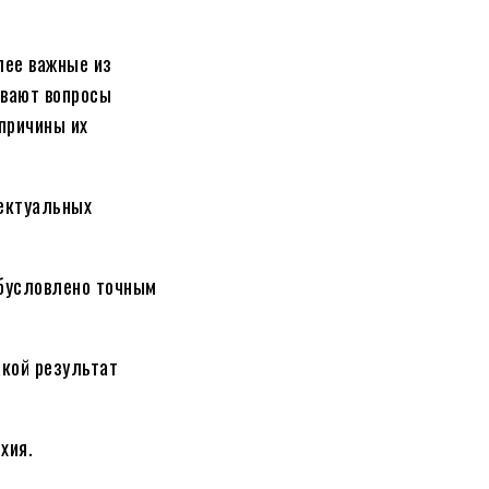
лее важные из
ивают вопросы
причины их
лектуальных
обусловлено точным
акой результат
хия.