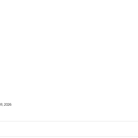
Я, 2026
ОРОВЕ ЖИТТЯ
ВІДПОЧИНОК
СТОСУНКИ
ТВІ