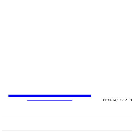
LentaLife
ЖІНОЧІ СЕНСИ ЖИТТЯ
НЕДІЛЯ, 9 СЕРПН
СТРІЧКА НОВИН
СТИЛЬ
КРАСА
ЗД