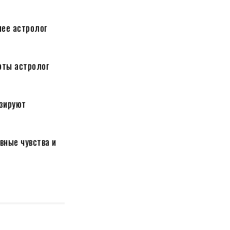
лее астролог
рты астролог
озируют
вные чувства и