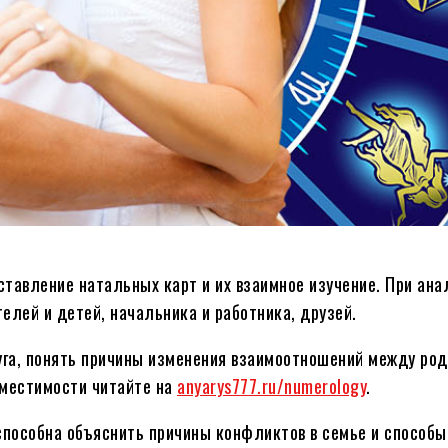
ставление натальных карт и их взаимное изучение. При ан
елей и детей, начальника и работника, друзей.
га, понять причины изменения взаимоотношений между род
вместимости читайте на
anyarys777.ru/numerology
.
пособна объяснить причины конфликтов в семье и способы