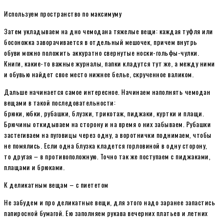
Используем пространство по максимуму
Затем укладываем на дно чемодана тяжелые вещи: каждая туфля или
босоножка заворачивается в отдельный мешочек, причем внутрь
обуви можно положить аккуратно свернутые носки-гольфы-чулки.
Книги, какие-то важные журналы, папки кладутся тут же, а между ними
и обувью найдет свое место нижнее белье, скрученное валиком.
Дальше начинается самое интересное. Начинаем наполнять чемодан
вещами в такой последовательности:
брюки, юбки, рубашки, блузки, трикотаж, пиджаки, куртки и плащи.
Брючины откидываем на сторону и на время о них забываем. Рубашки
застегиваем на пуговицы через одну, а воротнички поднимаем, чтобы
не помялись. Если одна блузка кладется горловиной в одну сторону,
то другая – в противоположную. Точно так же поступаем с пиджаками,
плащами и брюками.
К деликатным вещам – с пиететом
Не забудем и про деликатные вещи, для этого надо заранее запастись
папиросной бумагой. Ею заполняем рукава вечерних платьев и летних