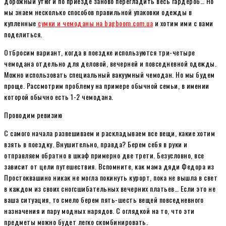
дорожный утюг и по приезде заново перегладить весь гардероб… Но
мы знаем несколько способов правильной упаковки одежды в
купленные
сумки и чемоданы на bagboom.com.ua
и хотим ими с вами
поделиться.
Отбросим вариант, когда в поездке используются три-четыре
чемодана отдельно для деловой, вечерней и повседневной одежды.
Можно использовать специальный вакуумный чемодан. Но мы будем
проще. Рассмотрим проблему на примере обычной семьи, в имении
которой обычно есть 1-2 чемодана.
Проводим ревизию
С самого начала развешиваем и раскладываем все вещи, какие хотим
взять в поездку. Внушительно, правда? Берем себя в руки и
отправляем обратно в шкаф примерно две трети. Безусловно, все
зависит от цели путешествия. Вспомните, как мама дяди Федора из
Простоквашино никак не могла покинуть курорт, пока не вышла в свет
в каждом из своих сногсшибательных вечерних платьев… Если это не
ваша ситуация, то смело берем пять-шесть вещей повседневного
назначения и пару модных нарядов. С оглядкой на то, что эти
предметы можно будет легко скомбинировать.