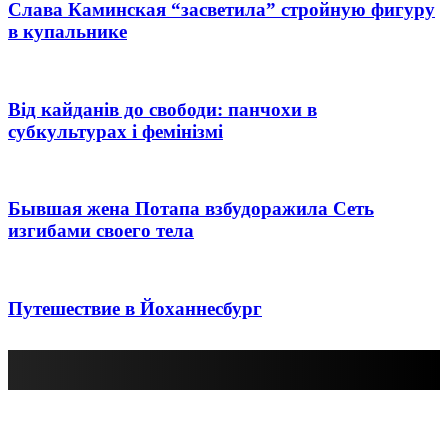
Слава Каминская “засветила” стройную фигуру
в купальнике
Від кайданів до свободи: панчохи в
субкультурах і фемінізмі
Бывшая жена Потапа взбудоражила Сеть
изгибами своего тела
Путешествие в Йоханнесбург