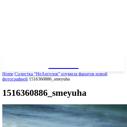
GOSSIP
Home
Солистка “НеАнгелов” изумила фанатов новой
фотографией
1516360886_smeyuha
1516360886_smeyuha