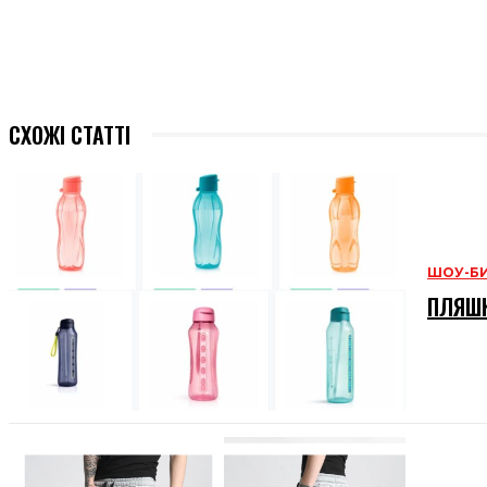
СХОЖІ СТАТТІ
ШОУ-Б
ПЛЯШК