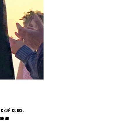
 свой союз.
онии