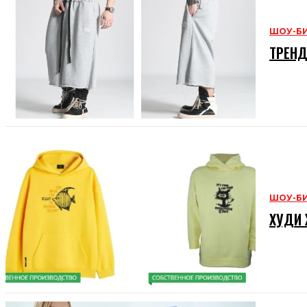
ШОУ-Б
ТРЕНД
ШОУ-Б
ХУДИ 