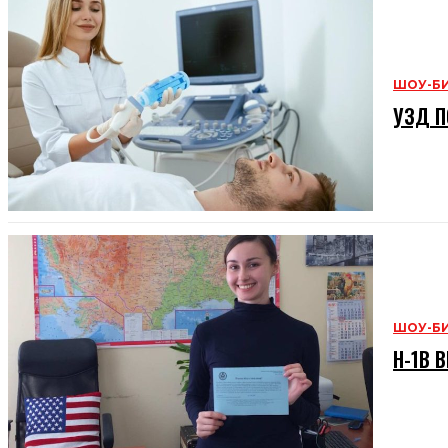
ШОУ-Б
УЗД П
ШОУ-Б
H-1B В