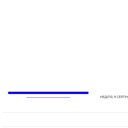
LentaLife
ЖІНОЧІ СЕНСИ ЖИТТЯ
НЕДІЛЯ, 9 СЕРПН
СТРІЧКА НОВИН
СТИЛЬ
КРАСА
ЗД