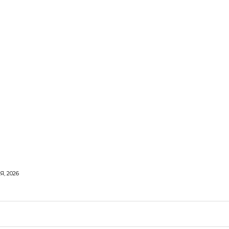
Я, 2026
ОРОВЕ ЖИТТЯ
ВІДПОЧИНОК
СТОСУНКИ
ТВІ