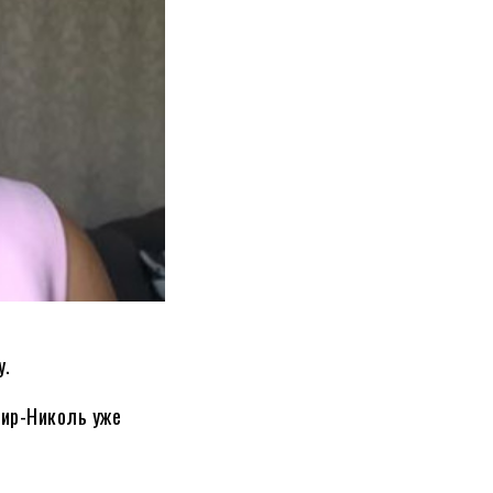
у.
фир-Николь уже