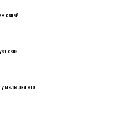
ем своей
ует свои
, у малышки это