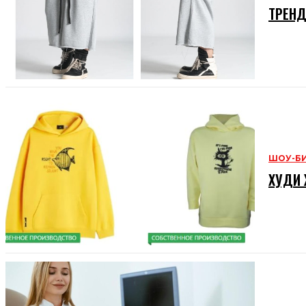
ТРЕНД
ШОУ-Б
ХУДИ 