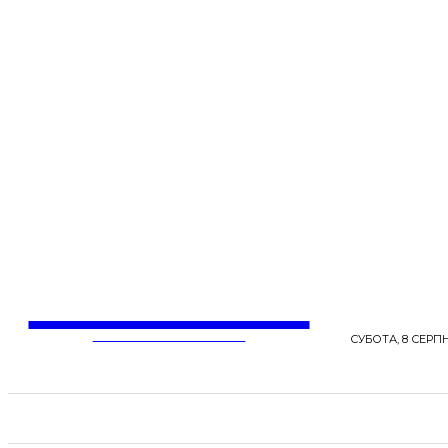
LentaLife
ЖІНОЧІ СЕНСИ ЖИТТЯ
СУБОТА, 8 СЕРПН
СТРІЧКА НОВИН
СТИЛЬ
КРАСА
ЗД