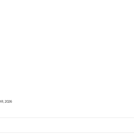
Я, 2026
ОРОВЕ ЖИТТЯ
ВІДПОЧИНОК
СТОСУНКИ
ТВІ