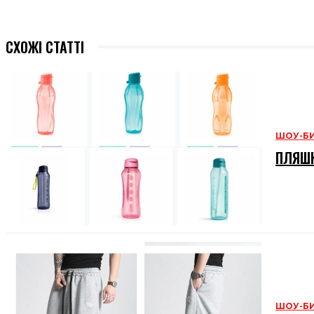
СХОЖІ СТАТТІ
ШОУ-Б
ПЛЯШК
ШОУ-Б