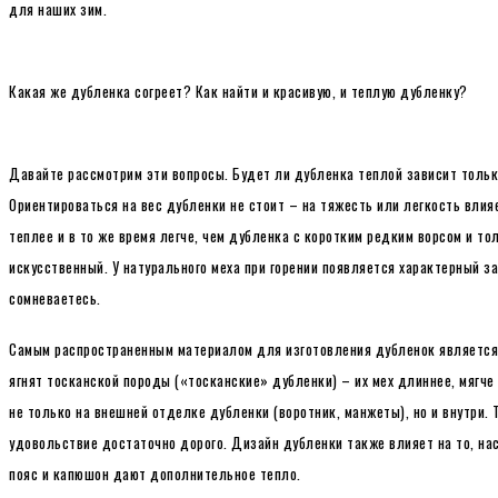
для наших зим.
Какая же дубленка согреет? Как найти и красивую, и теплую дубленку?
Давайте рассмотрим эти вопросы. Будет ли дубленка теплой зависит только 
Ориентироваться на вес дубленки не стоит – на тяжесть или легкость влия
теплее и в то же время легче, чем дубленка с коротким редким ворсом и тол
искусственный. У натурального меха при горении появляется характерный за
сомневаетесь.
Самым распространенным материалом для изготовления дубленок является 
ягнят тосканской породы («тосканские» дубленки) – их мех длиннее, мягче 
не только на внешней отделке дубленки (воротник, манжеты), но и внутри.
удовольствие достаточно дорого. Дизайн дубленки также влияет на то, нас
пояс и капюшон дают дополнительное тепло.