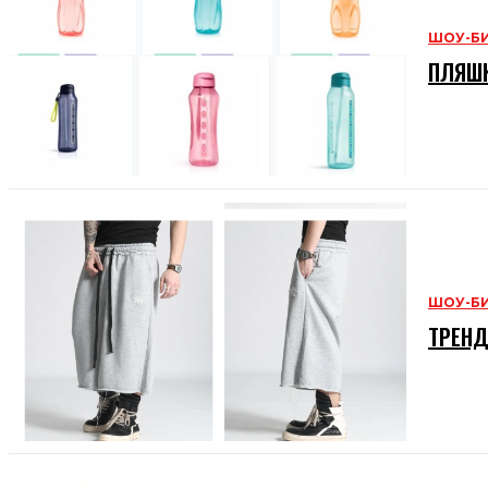
ШОУ-Б
ПЛЯШК
ШОУ-Б
ТРЕНД