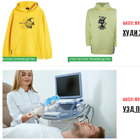
ШОУ-Б
ХУДИ 
ШОУ-Б
УЗД П