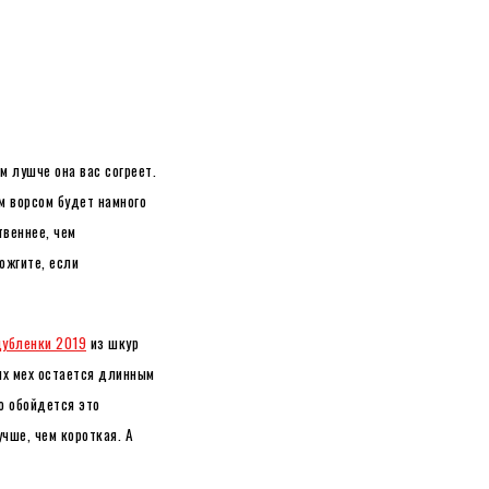
м лушче она вас согреет.
м ворсом будет намного
твеннее, чем
ожгите, если
убленки 2019
из шкур
 их мех остается длинным
о обойдется это
чше, чем короткая. А