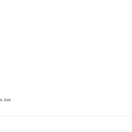
, 2026
ОРОВЕ ЖИТТЯ
ВІДПОЧИНОК
СТОСУНКИ
ТВІ