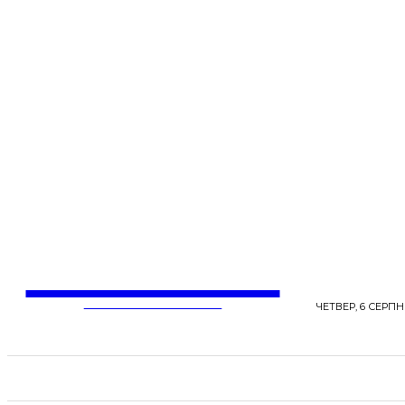
LentaLife
ЖІНОЧІ СЕНСИ ЖИТТЯ
ЧЕТВЕР, 6 СЕРПНЯ
СТРІЧКА НОВИН
СТИЛЬ
КРАСА
ЗД