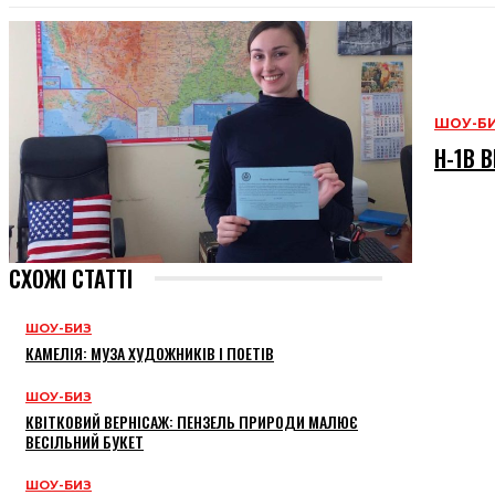
ШОУ-Б
H-1B В
СХОЖІ СТАТТІ
ШОУ-БИЗ
КАМЕЛІЯ: МУЗА ХУДОЖНИКІВ І ПОЕТІВ
ШОУ-БИЗ
КВІТКОВИЙ ВЕРНІСАЖ: ПЕНЗЕЛЬ ПРИРОДИ МАЛЮЄ
ВЕСІЛЬНИЙ БУКЕТ
ШОУ-БИЗ