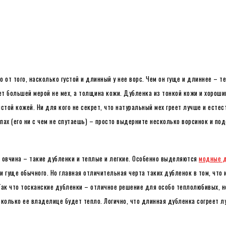
от того, насколько густой и длинный у нее ворс. Чем он гуще и длиннее – те
ет большей мерой не мех, а толщина кожи. Дубленка из тонкой кожи и хороши
стой кожей. Ни для кого не секрет, что натуральный мех греет лучше и естес
пах (его ни с чем не спутаешь) – просто выдерните несколько ворсинок и под
овчина – такие дубленки и теплые и легкие. Особенно выделяются
модные д
и гуще обычного. Но главная отличительная черта таких дубленок в том, что
 Так что тосканские дубленки – отличное решение для особо теплолюбивых, н
колько ее владелице будет тепло. Логично, что длинная дубленка согреет лу