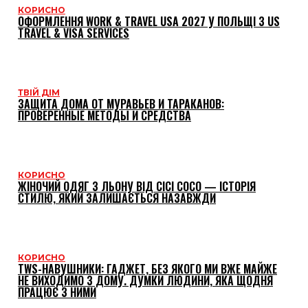
КОРИСНО
ОФОРМЛЕННЯ WORK & TRAVEL USA 2027 У ПОЛЬЩІ З US
TRAVEL & VISA SERVICES
ТВІЙ ДІМ
ЗАЩИТА ДОМА ОТ МУРАВЬЕВ И ТАРАКАНОВ:
ПРОВЕРЕННЫЕ МЕТОДЫ И СРЕДСТВА
КОРИСНО
ЖІНОЧИЙ ОДЯГ З ЛЬОНУ ВІД CICI COCO — ІСТОРІЯ
СТИЛЮ, ЯКИЙ ЗАЛИШАЄТЬСЯ НАЗАВЖДИ
КОРИСНО
TWS-НАВУШНИКИ: ГАДЖЕТ, БЕЗ ЯКОГО МИ ВЖЕ МАЙЖЕ
НЕ ВИХОДИМО З ДОМУ. ДУМКИ ЛЮДИНИ, ЯКА ЩОДНЯ
ПРАЦЮЄ З НИМИ