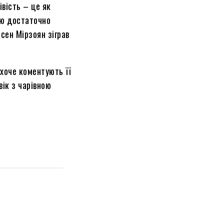
івість – це як
ею достаточно
сен Мірзоян зіграв
хоче коментують її
ік з чарівною