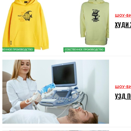
ШОУ-Б
ХУДИ 
ШОУ-Б
УЗД П