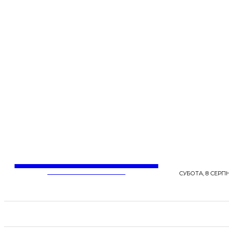
LentaLife
ЖІНОЧІ СЕНСИ ЖИТТЯ
СУБОТА, 8 СЕРПН
СТРІЧКА НОВИН
СТИЛЬ
КРАСА
ЗД