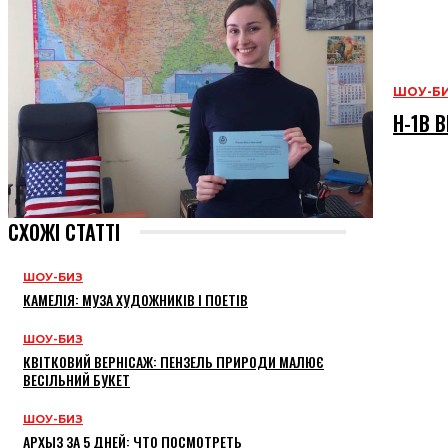
ШОУ-Б
H-1B В
СХОЖІ СТАТТІ
ШОУ-БИЗ
КАМЕЛІЯ: МУЗА ХУДОЖНИКІВ І ПОЕТІВ
ШОУ-БИЗ
КВІТКОВИЙ ВЕРНІСАЖ: ПЕНЗЕЛЬ ПРИРОДИ МАЛЮЄ
ВЕСІЛЬНИЙ БУКЕТ
ШОУ-БИЗ
АРХЫЗ ЗА 5 ДНЕЙ: ЧТО ПОСМОТРЕТЬ