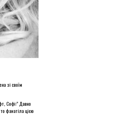
на зі своїм
фт, Софі:” Давно
сто фанатіла цією