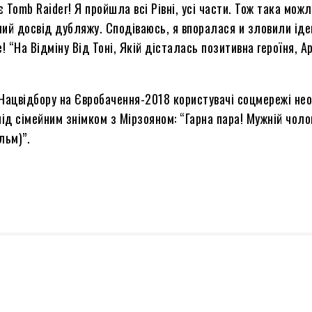
omb Raider! Я пройшла всі Рівні, усі части. Тож така можл
рший досвід дубляжу. Сподіваюсь, я впоралася и зловили ід
“На Відміну Від Тоні, Якій дісталась позитивна героїня, Ар
Нацвідбору на Євробачення-2018 користувачі соцмережі нео
д сімейним знімком з Мірзояном: “Гарна пара! Мужній чолов
льм)”.