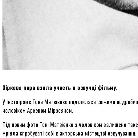
Зіркова пара взяла участь в озвучці фільму.
У Інстаграме Тоня Матвієнко поділилася свіжими подробиця
чоловіком Арсеном Мірзояном.
Під новим фото Тоні Матвієнко з чоловіком залишено таке
мріяла спробуваті собі в акторська містецтві озвучування