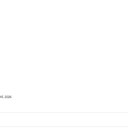
Я, 2026
ОРОВЕ ЖИТТЯ
ВІДПОЧИНОК
СТОСУНКИ
ТВІ