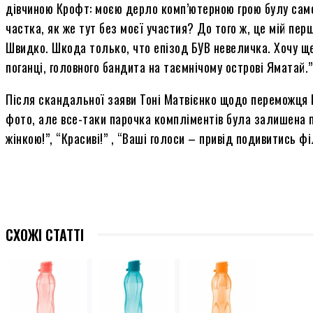
дівчиною Крофт: моєю дерло комп’ютерною грою булу самє T
частка, як же тут без моєї участия? До того ж, це мій пе
Швидко. Шкода только, что епізод БУВ невеличка. Хочу ще! 
поганці, головного бандита на таємнічому острові Яматай.”
Після скандальної заяви Тоні Матвієнко щодо переможця 
фото, але все-таки парочка компліментів була залишена пі
жінкою!”, “Красиві!” , “Ваші голоси – привід подивитись фі
СХОЖІ СТАТТІ