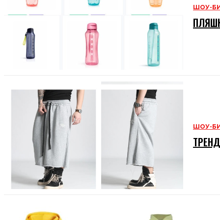
ШОУ-Б
ПЛЯШК
ШОУ-Б
ТРЕНД