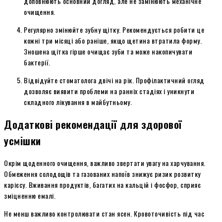
доповнюють основний догляд, але не замінюють механічне
очищення.
Регулярно змінюйте зубну щітку. Рекомендується робити це
кожні три місяці або раніше, якщо щетина втратила форму.
Зношена щітка гірше очищає зуби та може накопичувати
бактерії.
Відвідуйте стоматолога двічі на рік. Профілактичний огляд
дозволяє виявити проблеми на ранніх стадіях і уникнути
складного лікування в майбутньому.
Додаткові рекомендації для здорової
усмішки
Окрім щоденного очищення, важливо звертати увагу на харчування.
Обмеження солодощів та газованих напоїв знижує ризик розвитку
карієсу. Вживання продуктів, багатих на кальцій і фосфор, сприяє
зміцненню емалі.
Не менш важливо контролювати стан ясен. Кровоточивість під час