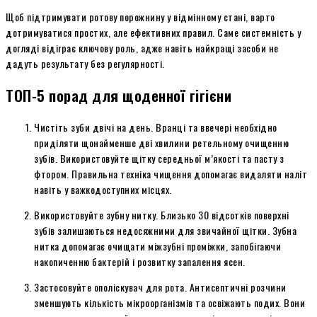
Щоб підтримувати ротову порожнину у відмінному стані, варто
дотримуватися простих, але ефективних правил. Саме системність у
догляді відіграє ключову роль, адже навіть найкращі засоби не
дадуть результату без регулярності.
ТОП-5 порад для щоденної гігієни
Чистіть зуби двічі на день. Вранці та ввечері необхідно
приділяти щонайменше дві хвилини ретельному очищенню
зубів. Використовуйте щітку середньої м’якості та пасту з
фтором. Правильна техніка чищення допомагає видаляти наліт
навіть у важкодоступних місцях.
Використовуйте зубну нитку. Близько 30 відсотків поверхні
зубів залишаються недосяжними для звичайної щітки. Зубна
нитка допомагає очищати міжзубні проміжки, запобігаючи
накопиченню бактерій і розвитку запалення ясен.
Застосовуйте ополіскувач для рота. Антисептичні розчини
зменшують кількість мікроорганізмів та освіжають подих. Вони