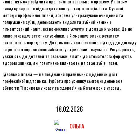
чищення може свідчити про початок запального процесу. У такому
випадку варто не відкладати консультацію спеціаліста. Сучасні
методи професійної гігієни, зокрема ультразвукове очищення та
полірування зубів, допомагають видалити зубний камінь і
пігментований наліт, які неможливо усунути в домашніх умовах. Це не
лише покращує естетику усмішки, а й зменшує ризик розвитку
захворювань пародонту. Дотримання комплексного підходу до догляду
за ротовою порожниною забезпечує тривалий результат. Регулярність,
уважність до деталей та своєчасні візити до стоматолога формують
здорові звички, які позитивно впливають на стан зубів і ясен.
Ідеальна гігієна — це поєднання правильних щоденних дій і
професійної підтримки. Турбота про усмішку сьогодні допоможе
зберегти її природну красу та здоров’я на багато років уперед.
18.02.2026
ОЛЬГА