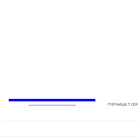
LentaLife
ЖІНОЧІ СЕНСИ ЖИТТЯ
П’ЯТНИЦЯ, 7 СЕР
СТРІЧКА НОВИН
СТИЛЬ
КРАСА
ЗД