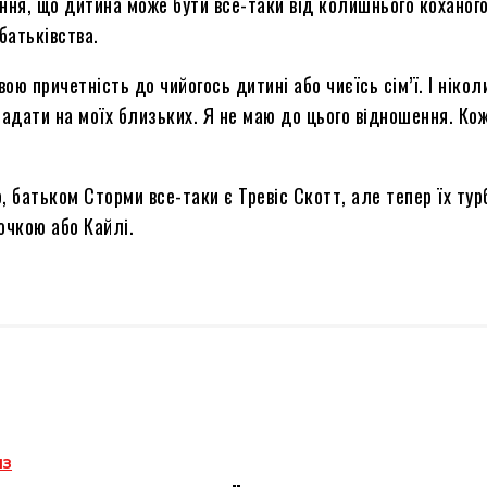
ня, що дитина може бути все-таки від колишнього коханого.
батьківства.
ою причетність до чийогось дитині або чиєїсь сім’ї. І нікол
падати на моїх близьких. Я не маю до цього відношення. Ко
 батьком Сторми все-таки є Тревіс Скотт, але тепер їх тур
очкою або Кайлі.
ИЗ