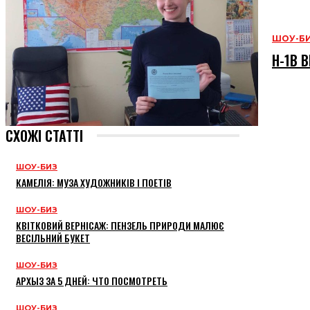
ШОУ-Б
H-1B В
СХОЖІ СТАТТІ
ШОУ-БИЗ
КАМЕЛІЯ: МУЗА ХУДОЖНИКІВ І ПОЕТІВ
ШОУ-БИЗ
КВІТКОВИЙ ВЕРНІСАЖ: ПЕНЗЕЛЬ ПРИРОДИ МАЛЮЄ
ВЕСІЛЬНИЙ БУКЕТ
ШОУ-БИЗ
АРХЫЗ ЗА 5 ДНЕЙ: ЧТО ПОСМОТРЕТЬ
ШОУ-БИЗ