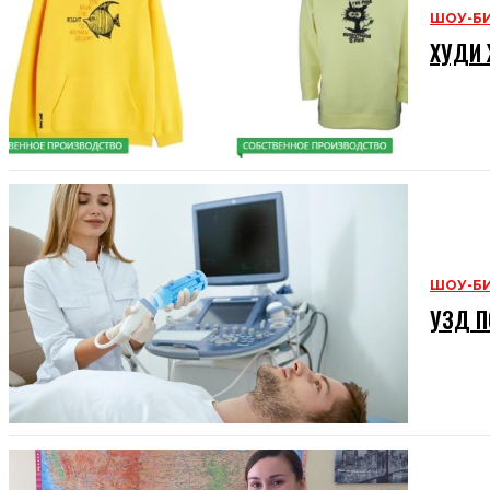
ШОУ-Б
ХУДИ 
ШОУ-Б
УЗД П