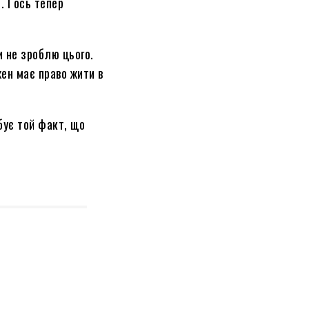
 І ось тепер
и не зроблю цього.
жен має право жити в
бує той факт, що