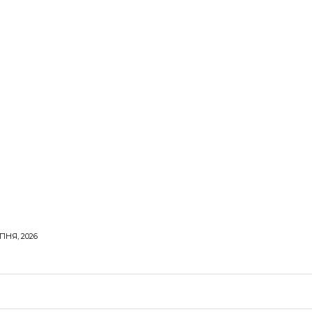
ПНЯ, 2026
ОРОВЕ ЖИТТЯ
ВІДПОЧИНОК
СТОСУНКИ
ТВІ