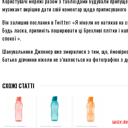
Користувачі мережі разом з таблоїдами будували припущен
музикант вирішив дати свій коментар щодо приписуваного 
Він залишив послання в Twitter: «Я ніколи не натякав на св
Будь ласка, припиніть поширювати ці брехливі плітки і на
спокої ».
Шанувальники Дженнер вже змирилися з тим, що, ймовірно,
батько дівчинки ніколи не з’являється на фотографіях з д
СХОЖІ СТАТТІ
ШОУ-Б