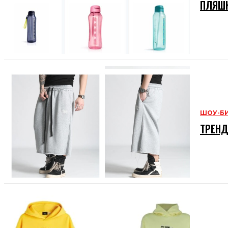
ПЛЯШК
ШОУ-Б
ТРЕНД