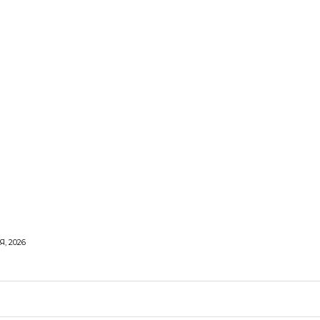
, 2026
ОРОВЕ ЖИТТЯ
ВІДПОЧИНОК
СТОСУНКИ
ТВІ