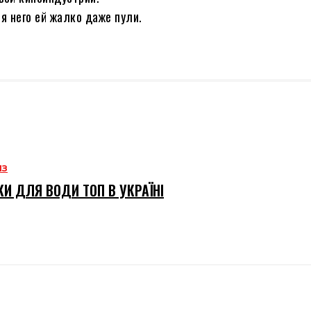
я него ей жалко даже пули.
ИЗ
И ДЛЯ ВОДИ ТОП В УКРАЇНІ