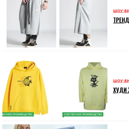
ШОУ-Б
ТРЕНД
ШОУ-Б
ХУДИ 