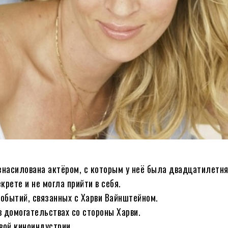
знасилована актёром, с которым у неё была двадцатилетня
рете и не могла прийти в себя.
событий, связанных с Харви Вайнштейном.
 домогательствах со стороны Харви.
вой киноиндустрии.