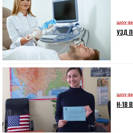
ШОУ-Б
УЗД П
ШОУ-Б
H-1B В