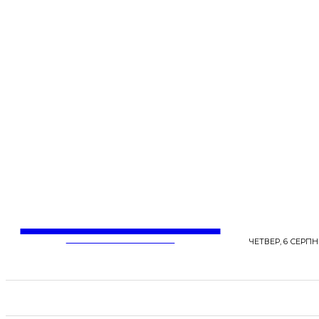
LentaLife
ЖІНОЧІ СЕНСИ ЖИТТЯ
ЧЕТВЕР, 6 СЕРПНЯ
СТРІЧКА НОВИН
СТИЛЬ
КРАСА
ЗД