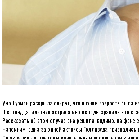
Ума Турман раскрыла секрет, что в юном возрасте была и
Шестнадцатилетняя актриса многие годы хранила это в сек
Рассказать об этом случае она решила, видимо, на фоне 
Напомним, одна за одной актрисы Голливуда признались в
Он являлся долгие годы влиятельным продюсером в миро