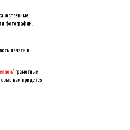
качественные
ти фотографий.
ость печати и
/canon/
грамотные
торые вам придется