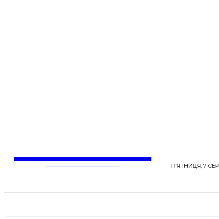
LentaLife
ЖІНОЧІ СЕНСИ ЖИТТЯ
П’ЯТНИЦЯ, 7 СЕР
СТРІЧКА НОВИН
СТИЛЬ
КРАСА
ЗД