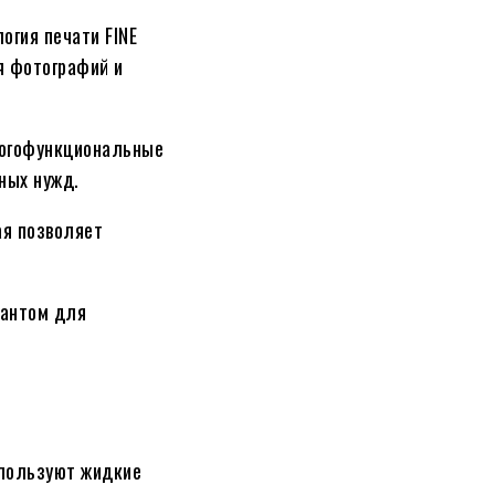
огия печати FINE
ля фотографий и
ногофункциональные
ных нужд.
ая позволяет
иантом для
спользуют жидкие