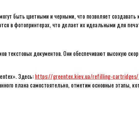
огут быть цветными и черными, что позволяет создавать 
ются в фотопринтерах, что делает их идеальными для печа
ов текстовых документов. Они обеспечивают высокую скор
entex». Здесь:
https://greentex.kiev.ua/refilling-cartridges
анного плана самостоятельно, отметим основные этапы, ко