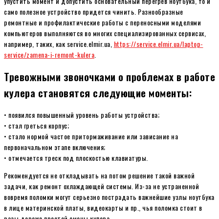
упустить момент и допустить основательный перегрев ноутбука, то и
само полезное устройство придется чинить. Разнообразные
ремонтные и профилактические работы с переносными моделями
компьютеров выполняются во многих специализированных сервисах,
например, таких, как service.elmir.ua,
https://service.elmir.ua/laptop-
service/zamena-i-remont-kulera
.
Тревожными звоночками о проблемах в работе
кулера становятся следующие моменты:
• появился повышенный уровень работы устройства;
• стал греться корпус;
• стало нормой частое притормаживание или зависание на
первоначальном этапе включения;
• отмечается треск под плоскостью клавиатуры.
Рекомендуется не откладывать на потом решение такой важной
задачи, как ремонт охлаждающей системы. Из-за не устраненной
вовремя поломки могут серьезно пострадать важнейшие узлы ноутбука
в лице материнской платы, видеокарты и пр., чья поломка стоит в
разы дороже простой смены кулера.