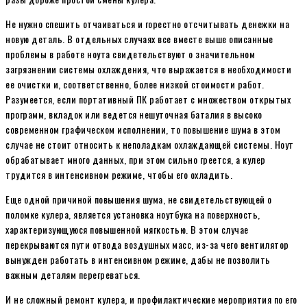
Не нужно спешить отчаиваться и горестно отсчитывать денежки на
новую деталь. В отдельных случаях все вместе выше описанные
проблемы в работе ноута свидетельствуют о значительном
загрязнении системы охлаждения, что выражается в необходимости
ее очистки и, соответственно, более низкой стоимости работ.
Разумеется, если портативный ПК работает с множеством открытых
программ, вкладок или ведется нешуточная баталия в высоко
современном графическом исполнении, то повышение шума в этом
случае не стоит относить к неполадкам охлаждающей системы. Ноут
обрабатывает много данных, при этом сильно греется, а кулер
трудится в интенсивном режиме, чтобы его охладить.
Еще одной причиной повышения шума, не свидетельствующей о
поломке кулера, является установка ноутбука на поверхность,
характеризующуюся повышенной мягкостью. В этом случае
перекрываются пути отвода воздушных масс, из-за чего вентилятор
вынужден работать в интенсивном режиме, дабы не позволить
важным деталям перегреваться.
И не сложный ремонт кулера, и профилактические мероприятия по его