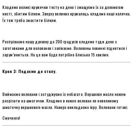
Кладемо великі кружечки тесту на деко і змащуємо їх за допомогою
кисті, збитим білком. Зверху великих кружалець кладемо наші колечка.
Їх теж треба змастити білком.
Розігріваємо нашу духовку до 200 градусів кладемо туди деко з
заготовками для волованов і запікаємо. Воловоны повинні піднятися і
зарум’яниться. На це вам буде потрібно близько 15 хвилин.
Крок 3: Подаємо до столу.
Виймаємо воловани і остуджуємо їх небагато. Вершкове масло ножем
розрізати на шматочки. Кладемо в кожен волован по невеликому
шматочку вершкового масла. Наверх викладаємо ікру. Воловани готові.
Смачного!