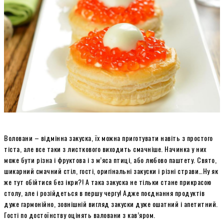
Воловани – відмінна закуска, їх можна приготувати навіть з простого
тіста, але все таки з листкового виходить смачніше. Начинка у них
може бути різна і фруктова і з м’яса птиці, або любово паштету. Свято,
шикарний смачний стіл, гості, оригінальні закуски і різні страви…Ну як
же тут обійтися без ікри?! А така закуска не тільки стане прикрасою
столу, але і розійдеться в першу чергу! Адже поєднання продуктів
дуже гармонійно, зовнішній вигляд закуски дуже ошатний і апетитний.
Гості по достоїнству оцінять валовани з кав’яром.