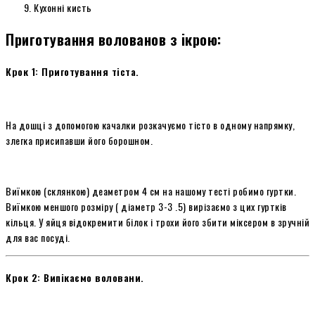
Кухонні кисть
Приготування волованов з ікрою:
Крок 1: Приготування тіста.
На дошці з допомогою качалки розкачуємо тісто в одному напрямку,
злегка присипавши його борошном.
Виїмкою (склянкою) деаметром 4 см на нашому тесті робимо гуртки.
Виїмкою меншого розміру ( діаметр 3-3 .5) вирізаємо з цих гуртків
кільця. У яйця відокремити білок і трохи його збити міксером в зручній
для вас посуді.
Крок 2: Випікаємо воловани.