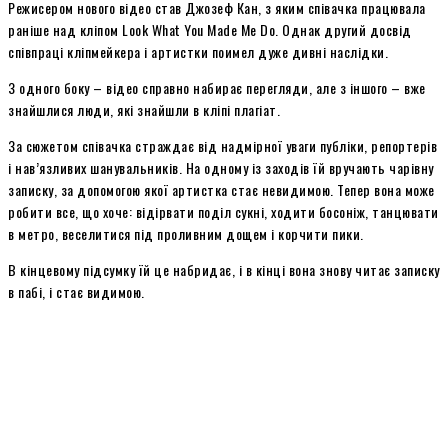
Режисером нового відео став Джозеф Кан, з яким співачка працювала
раніше над кліпом Look What You Made Me Do. Однак другий досвід
співпраці кліпмейкера і артистки поимел дуже дивні наслідки.
З одного боку – відео справно набирає перегляди, але з іншого – вже
знайшлися люди, які знайшли в кліпі плагіат.
За сюжетом співачка страждає від надмірної уваги публіки, репортерів
і нав’язливих шанувальників. На одному із заходів їй вручають чарівну
записку, за допомогою якої артистка стає невидимою. Тепер вона може
робити все, що хоче: відірвати поділ сукні, ходити босоніж, танцювати
в метро, ​​веселитися під проливним дощем і корчити пики.
В кінцевому підсумку їй це набридає, і в кінці вона знову читає записку
в пабі, і стає видимою.