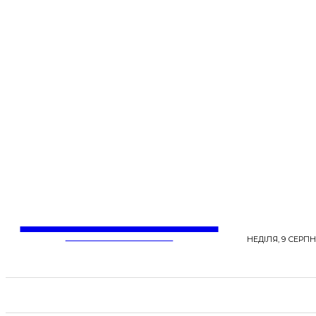
LentaLife
ЖІНОЧІ СЕНСИ ЖИТТЯ
НЕДІЛЯ, 9 СЕРПН
СТРІЧКА НОВИН
СТИЛЬ
КРАСА
ЗД