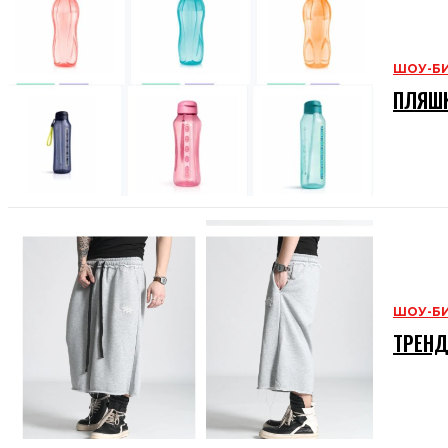
ШОУ-Б
ПЛЯШК
ШОУ-Б
ТРЕНД