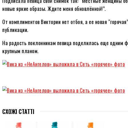
Подписала певица свой снимок так: “Местные женщины об
новые яркие образы. Ждите меня обновлённой!”.
От комплиментов Виктории нет отбоя, а ее новая “горячая
публикации.
На радость поклонникам певица поделилась еще одним фот
крупным планом.
СХОЖІ СТАТТІ