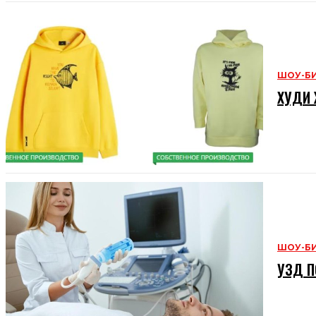
ШОУ-Б
ХУДИ 
ШОУ-Б
УЗД П