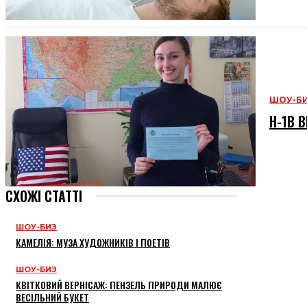
ШОУ-Б
H-1B В
СХОЖІ СТАТТІ
ШОУ-БИЗ
КАМЕЛІЯ: МУЗА ХУДОЖНИКІВ І ПОЕТІВ
ШОУ-БИЗ
КВІТКОВИЙ ВЕРНІСАЖ: ПЕНЗЕЛЬ ПРИРОДИ МАЛЮЄ
ВЕСІЛЬНИЙ БУКЕТ