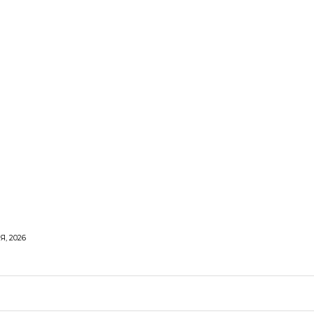
Я, 2026
ОРОВЕ ЖИТТЯ
ВІДПОЧИНОК
СТОСУНКИ
ТВІ