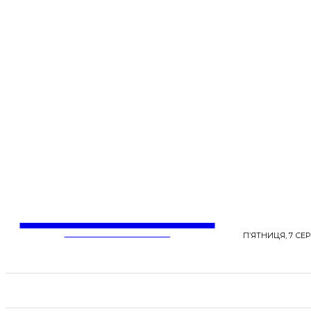
LentaLife
ЖІНОЧІ СЕНСИ ЖИТТЯ
П’ЯТНИЦЯ, 7 СЕР
СТРІЧКА НОВИН
СТИЛЬ
КРАСА
ЗД