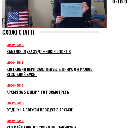
H-1B В
СХОЖІ СТАТТІ
ШОУ-БИЗ
КАМЕЛІЯ: МУЗА ХУДОЖНИКІВ І ПОЕТІВ
ШОУ-БИЗ
КВІТКОВИЙ ВЕРНІСАЖ: ПЕНЗЕЛЬ ПРИРОДИ МАЛЮЄ
ВЕСІЛЬНИЙ БУКЕТ
ШОУ-БИЗ
АРХЫЗ ЗА 5 ДНЕЙ: ЧТО ПОСМОТРЕТЬ
ШОУ-БИЗ
ОТДЫХ НА СВЕЖЕМ ВОЗДУХЕ В АРХЫЗЕ
ШОУ-БИЗ
ВІД КАЙДАНІВ ДО СВОБОДИ: ПАНЧОХИ В