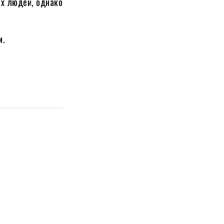
их людей, однако
м.