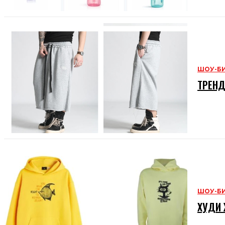
ШОУ-Б
ТРЕНД
ШОУ-Б
ХУДИ 