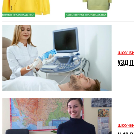
ШОУ-Б
УЗД П
ШОУ-Б