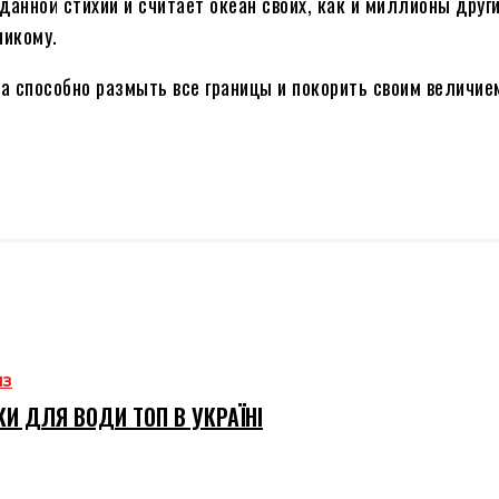
зданной стихии и считает океан своих, как и миллионы друг
никому.
на способно размыть все границы и покорить своим величие
ИЗ
И ДЛЯ ВОДИ ТОП В УКРАЇНІ