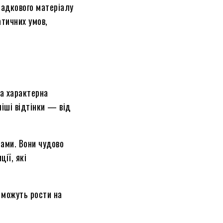
садкового матеріалу
тичних умов,
та характерна
ніші відтінки — від
нами. Вони чудово
ії, які
 можуть рости на