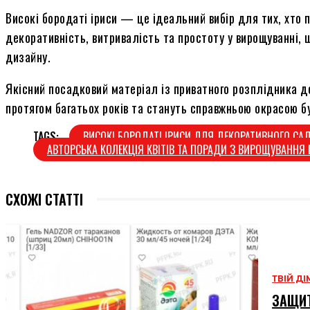
Високі бородаті іриси — це ідеальний вибір для тих, хто 
декоративність, витривалість та простоту у вирощуванні,
дизайну.
Якісний посадковий матеріал із приватного розплідника д
протягом багатьох років та стануть справжньою окрасою б
TAGS:
ВИСОКІ БОРОДАТІ ІРИСИ ДЛЯ ДЕКОРАТИВНОГО СА
АВТОРСЬКА КОЛЕКЦІЯ КВІТІВ ТА ПОРАДИ З ВИРОЩУВАННЯ 
СХОЖІ СТАТТІ
ТВІЙ ДІ
ЗАЩИТ