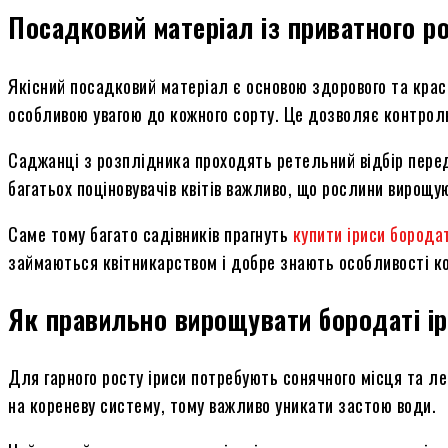
Посадковий матеріал із приватного р
Якісний посадковий матеріал є основою здорового та крас
особливою увагою до кожного сорту. Це дозволяє контролю
Саджанці з розплідника проходять ретельний відбір пере
багатьох поціновувачів квітів важливо, що рослини вирощу
Саме тому багато садівників прагнуть
купити іриси борода
займаються квітникарством і добре знають особливості ко
Як правильно вирощувати бородаті ір
Для гарного росту іриси потребують сонячного місця та л
на кореневу систему, тому важливо уникати застою води.