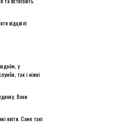
ся та встигають
яти відцвілі
водойм, у
лумби, так і ніжні
удинку. Вони
кі квіти. Саме такі