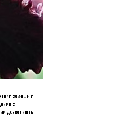
ктний зовнішній
дними з
орми дозволяють