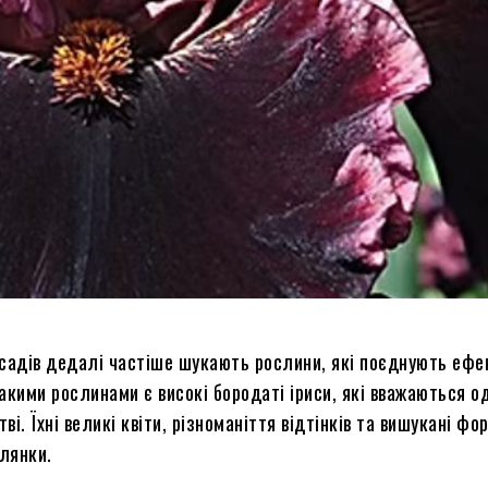
 садів дедалі частіше шукають рослини, які поєднують ефе
такими рослинами є високі бородаті іриси, які вважаються о
і. Їхні великі квіти, різноманіття відтінків та вишукані ф
ілянки.