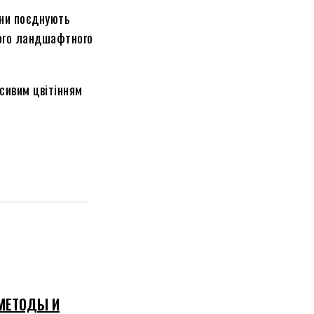
они поєднують
ного ландшафтного
сивим цвітінням
 МЕТОДЫ И