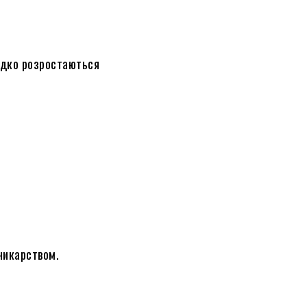
видко розростаються
никарством.