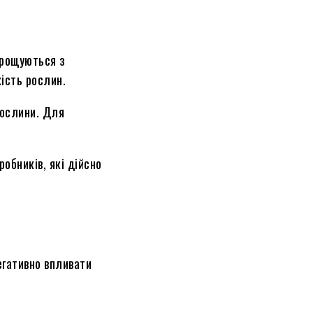
ирощуються з
ість рослин.
рослини. Для
обників, які дійсно
егативно впливати