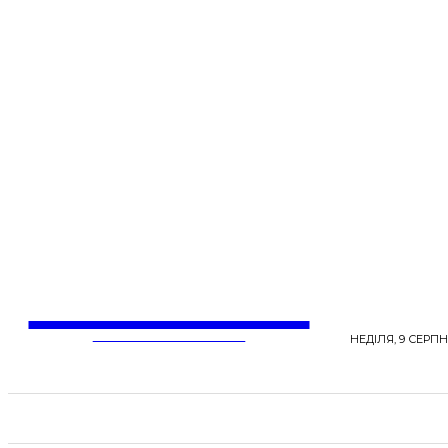
LentaLife
ЖІНОЧІ СЕНСИ ЖИТТЯ
НЕДІЛЯ, 9 СЕРПН
СТРІЧКА НОВИН
СТИЛЬ
КРАСА
ЗД