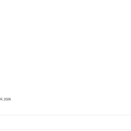
Я, 2026
ОРОВЕ ЖИТТЯ
ВІДПОЧИНОК
СТОСУНКИ
ТВІ