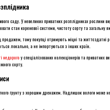
озплідника
ивого саду. У невеликих приватних розплідниках рослини в
вати стан кореневої системи, чистоту сорту та загальну як
д продажем, тому покупці отримують міцні та життєздатні 
ються локально, а не імпортуються з інших країн.
ті недорого
у спеціалізованих колекціонерів та приватних вир
жного сорту.
иси
егкого ґрунту з хорошим дренажем. Надлишок вологи може н