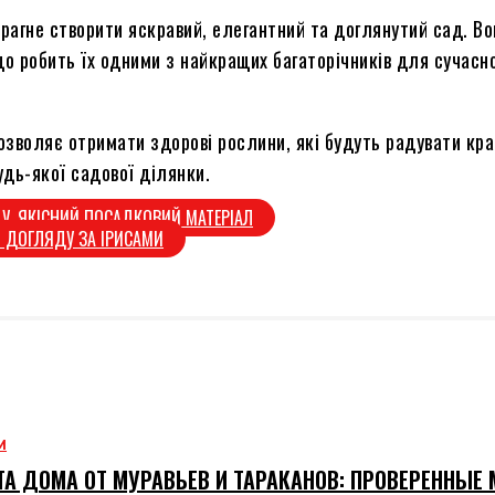
прагне створити яскравий, елегантний та доглянутий сад. В
 що робить їх одними з найкращих багаторічників для сучас
озволяє отримати здорові рослини, які будуть радувати кра
удь-якої садової ділянки.
ДУ. ЯКІСНИЙ ПОСАДКОВИЙ МАТЕРІАЛ
І ДОГЛЯДУ ЗА ІРИСАМИ
М
А ДОМА ОТ МУРАВЬЕВ И ТАРАКАНОВ: ПРОВЕРЕННЫЕ