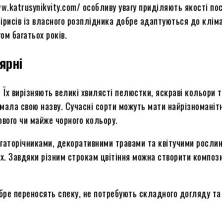
w.katrusynikvity.com/ особливу увагу приділяють якості по
рисів із власного розплідника добре адаптуються до кліма
м багатьох років.
ярні
 Їх вирізняють великі хвилясті пелюстки, яскраві кольори 
имала свою назву. Сучасні сорти можуть мати найрізноманіт
ового чи майже чорного кольору.
агаторічниками, декоративними травами та квітучими росли
х. Завдяки різним строкам цвітіння можна створити композиц
бре переносять спеку, не потребують складного догляду та