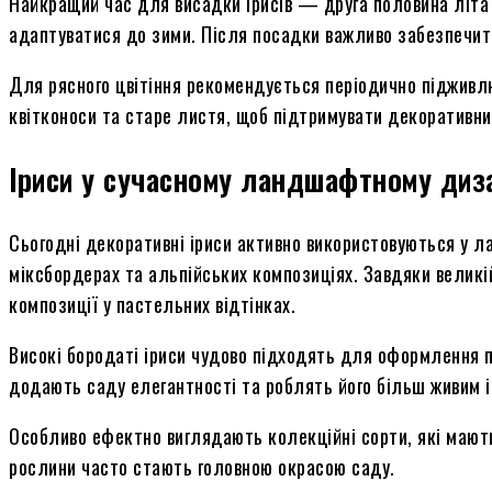
Найкращий час для висадки ірисів — друга половина літа 
адаптуватися до зими. Після посадки важливо забезпечити
Для рясного цвітіння рекомендується періодично підживл
квітконоси та старе листя, щоб підтримувати декоративни
Іриси у сучасному ландшафтному диз
Сьогодні декоративні іриси активно використовуються у л
міксбордерах та альпійських композиціях. Завдяки великій
композиції у пастельних відтінках.
Високі бородаті іриси чудово підходять для оформлення п
додають саду елегантності та роблять його більш живим і
Особливо ефектно виглядають колекційні сорти, які мають
рослини часто стають головною окрасою саду.