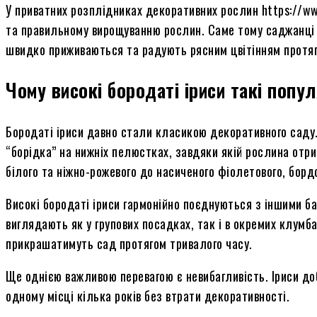
У приватних розплідниках декоративних рослин https://ww
та правильному вирощуванню рослин. Саме тому саджанці і
швидко приживаються та радують рясним цвітінням протяго
Чому високі бородаті іриси такі попул
Бородаті іриси давно стали класикою декоративного саду.
“борідка” на нижніх пелюстках, завдяки якій рослина отр
білого та ніжно-рожевого до насиченого фіолетового, борд
Високі бородаті іриси гармонійно поєднуються з іншими б
виглядають як у групових посадках, так і в окремих клумба
прикрашатимуть сад протягом тривалого часу.
Ще однією важливою перевагою є невибагливість. Іриси до
одному місці кілька років без втрати декоративності.