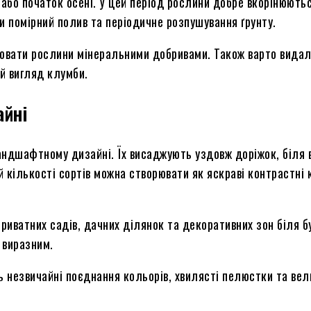
або початок осені. У цей період рослини добре вкорінюють
 помірний полив та періодичне розпушування ґрунту.
ювати рослини мінеральними добривами. Також варто видал
й вигляд клумби.
айні
андшафтному дизайні. Їх висаджують уздовж доріжок, біля 
 кількості сортів можна створювати як яскраві контрастні к
риватних садів, дачних ділянок та декоративних зон біля б
 виразним.
 незвичайні поєднання кольорів, хвилясті пелюстки та вели