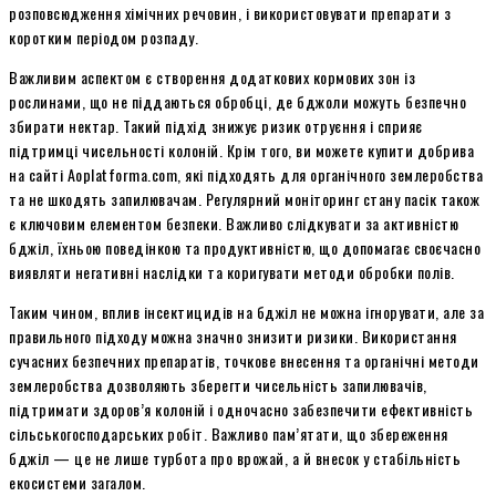
розповсюдження хімічних речовин, і використовувати препарати з
коротким періодом розпаду.
Важливим аспектом є створення додаткових кормових зон із
рослинами, що не піддаються обробці, де бджоли можуть безпечно
збирати нектар. Такий підхід знижує ризик отруєння і сприяє
підтримці чисельності колоній. Крім того, ви можете купити добрива
на сайті Aoplatforma.com, які підходять для органічного землеробства
та не шкодять запилювачам. Регулярний моніторинг стану пасік також
є ключовим елементом безпеки. Важливо слідкувати за активністю
бджіл, їхньою поведінкою та продуктивністю, що допомагає своєчасно
виявляти негативні наслідки та коригувати методи обробки полів.
Таким чином, вплив інсектицидів на бджіл не можна ігнорувати, але за
правильного підходу можна значно знизити ризики. Використання
сучасних безпечних препаратів, точкове внесення та органічні методи
землеробства дозволяють зберегти чисельність запилювачів,
підтримати здоров’я колоній і одночасно забезпечити ефективність
сільськогосподарських робіт. Важливо пам’ятати, що збереження
бджіл — це не лише турбота про врожай, а й внесок у стабільність
екосистеми загалом.