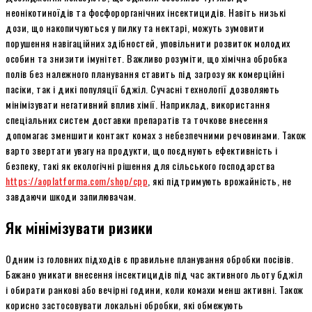
неонікотиноїдів та фосфорорганічних інсектицидів. Навіть низькі
дози, що накопичуються у пилку та нектарі, можуть зумовити
порушення навігаційних здібностей, уповільнити розвиток молодих
особин та знизити імунітет. Важливо розуміти, що хімічна обробка
полів без належного планування ставить під загрозу як комерційні
пасіки, так і дикі популяції бджіл. Сучасні технології дозволяють
мінімізувати негативний вплив хімії. Наприклад, використання
спеціальних систем доставки препаратів та точкове внесення
допомагає зменшити контакт комах з небезпечними речовинами. Також
варто звертати увагу на продукти, що поєднують ефективність і
безпеку, такі як екологічні рішення для сільського господарства
https://aoplatforma.com/shop/cpp
, які підтримують врожайність, не
завдаючи шкоди запилювачам.
Як мінімізувати ризики
Одним із головних підходів є правильне планування обробки посівів.
Бажано уникати внесення інсектицидів під час активного льоту бджіл
і обирати ранкові або вечірні години, коли комахи менш активні. Також
корисно застосовувати локальні обробки, які обмежують