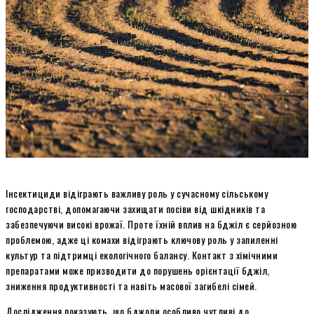
Інсектициди відіграють важливу роль у сучасному сільському
господарстві, допомагаючи захищати посіви від шкідників та
забезпечуючи високі врожаї. Проте їхній вплив на бджіл є серйозною
проблемою, адже ці комахи відіграють ключову роль у запиленні
культур та підтримці екологічного балансу. Контакт з хімічними
препаратами може призводити до порушень орієнтації бджіл,
зниження продуктивності та навіть масової загибелі сімей.
Дослідження показують, що бджоли особливо чутливі до