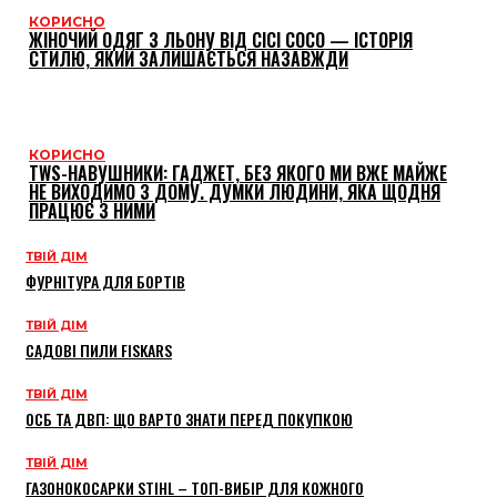
КОРИСНО
ЖІНОЧИЙ ОДЯГ З ЛЬОНУ ВІД CICI COCO — ІСТОРІЯ
СТИЛЮ, ЯКИЙ ЗАЛИШАЄТЬСЯ НАЗАВЖДИ
КОРИСНО
TWS-НАВУШНИКИ: ГАДЖЕТ, БЕЗ ЯКОГО МИ ВЖЕ МАЙЖЕ
НЕ ВИХОДИМО З ДОМУ. ДУМКИ ЛЮДИНИ, ЯКА ЩОДНЯ
ПРАЦЮЄ З НИМИ
ТВІЙ ДІМ
ФУРНІТУРА ДЛЯ БОРТІВ
ТВІЙ ДІМ
САДОВІ ПИЛИ FISKARS
ТВІЙ ДІМ
ОСБ ТА ДВП: ЩО ВАРТО ЗНАТИ ПЕРЕД ПОКУПКОЮ
ТВІЙ ДІМ
ГАЗОНОКОСАРКИ STIHL – ТОП-ВИБІР ДЛЯ КОЖНОГО