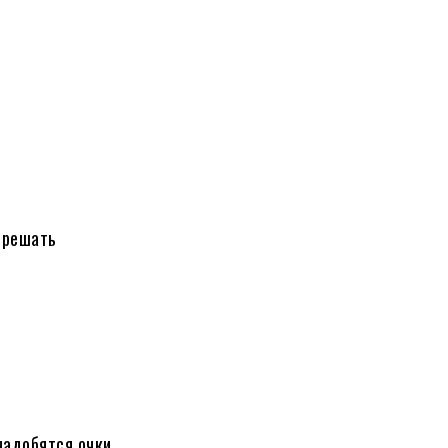
 решать
надобятся очки.