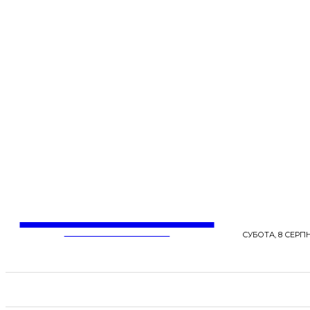
LentaLife
ЖІНОЧІ СЕНСИ ЖИТТЯ
СУБОТА, 8 СЕРПН
СТРІЧКА НОВИН
СТИЛЬ
КРАСА
ЗД