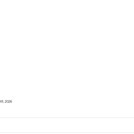
Я, 2026
ОРОВЕ ЖИТТЯ
ВІДПОЧИНОК
СТОСУНКИ
ТВІ