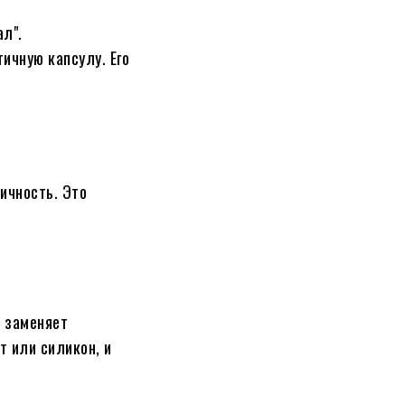
ал".
ичную капсулу. Его
ичность. Это
й заменяет
т или силикон, и