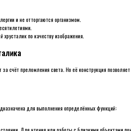
ергии и не отторгаются организмом.
десятилетиями.
й хрусталик по качеству изображения.
талика
т за счёт преломления света. Но её конструкция позволяет
едназначена для выполнения определённых функций:
сстоянии. Для чтения или работы с близкими объектами по