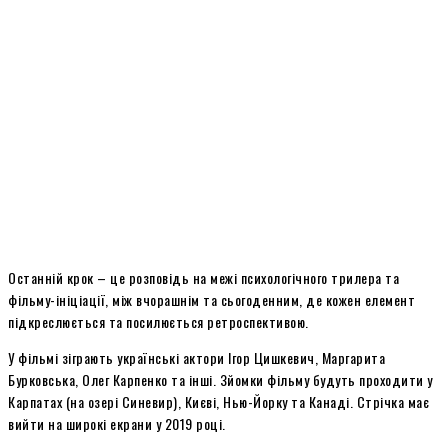
Останній крок – це розповідь на межі психологічного трилера та
фільму-ініціації, між вчорашнім та сьогоденним, де кожен елемент
підкреслюється та посилюється ретроспективою.
У фільмі зіграють українські актори Ігор Цишкевич, Маргарита
Бурковська, Олег Карпенко та інші. Зйомки фільму будуть проходити у
Карпатах (на озері Синевир), Києві, Нью-Йорку та Канаді. Стрічка має
вийти на широкі екрани у 2019 році.