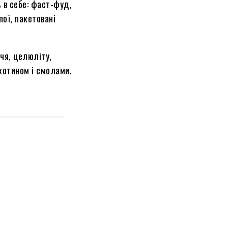
 в себе: фаст-фуд,
пої, пакетовані
ччя, целюліту,
ікотином і смолами.