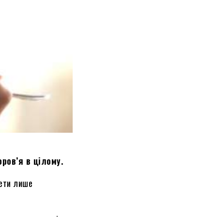
ров’я в цілому.
мети лише