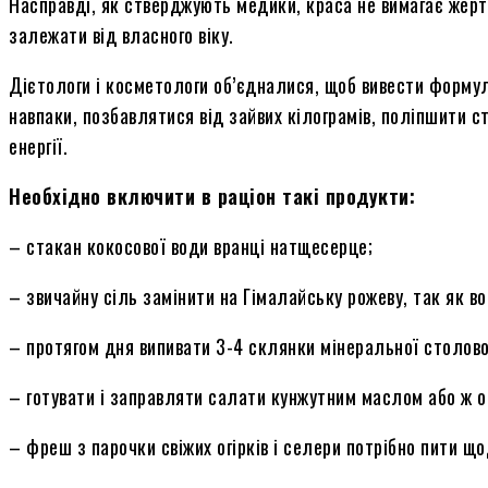
Насправді, як стверджують медики, краса не вимагає жертв
залежати від власного віку.
Дієтологи і косметологи об’єдналися, щоб вивести формулу
навпаки, позбавлятися від зайвих кілограмів, поліпшити ста
енергії.
Необхідно включити в раціон такі продукти:
– стакан кокосової води вранці натщесерце;
– звичайну сіль замінити на Гімалайську рожеву, так як в
– протягом дня випивати 3-4 склянки мінеральної столової
– готувати і заправляти салати кунжутним маслом або ж о
– фреш з парочки свіжих огірків і селери потрібно пити що