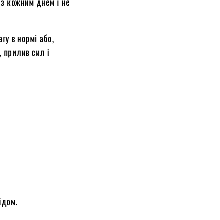
 кожним днем ​​і не
гу в нормі або,
, прилив сил і
ідом.