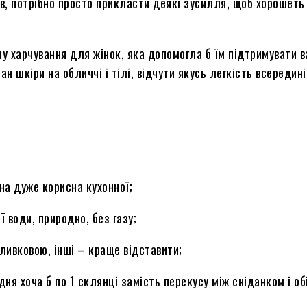
, потрібно просто прикласти деякі зусилля, щоб хорошеть з
 харчування для жінок, яка допомогла б їм підтримувати ва
н шкіри на обличчі і тілі, відчути якусь легкість всередині
она дуже корисна кухонної;
 води, природно, без газу;
ливковою, інші – краще відставити;
дня хоча б по 1 склянці замість перекусу між сніданком і об