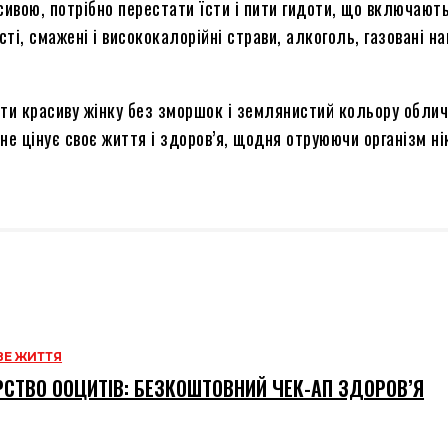
сивою, потрібно перестати їсти і пити гидоти, що включають
ті, смажені і висококалорійні страви, алкоголь, газовані на
ріти красиву жінку без зморшок і землянистий кольору обли
 не цінує своє життя і здоров’я, щодня отруюючи організм н
Е ЖИТТЯ
СТВО ООЦИТІВ: БЕЗКОШТОВНИЙ ЧЕК-АП ЗДОРОВ’Я