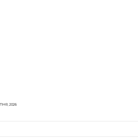
ПНЯ, 2026
ОРОВЕ ЖИТТЯ
ВІДПОЧИНОК
СТОСУНКИ
ТВІ