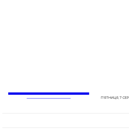
LentaLife
ЖІНОЧІ СЕНСИ ЖИТТЯ
П’ЯТНИЦЯ, 7 СЕР
СТРІЧКА НОВИН
СТИЛЬ
КРАСА
ЗД