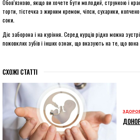
Обов’язково, якщо ви хочете бути молодий, стрункою і кра
торти, тістечка з жирним кремом, чіпси, сухарики, копченос
соки.
Діє заборона і на куріння. Серед курців рідко можна зуст
пожовклих зубів і інших ознак, що вказують на те, що вона
СХОЖІ СТАТТІ
ЗДОРОВ
ДОНОР