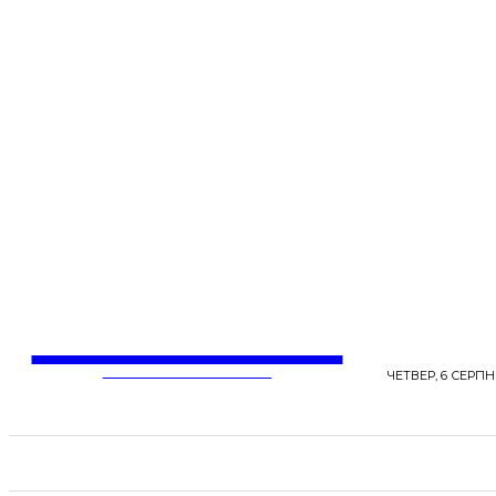
LentaLife
ЖІНОЧІ СЕНСИ ЖИТТЯ
ЧЕТВЕР, 6 СЕРПНЯ
СТРІЧКА НОВИН
СТИЛЬ
КРАСА
ЗД