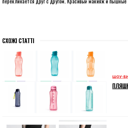
перекликается друг с другом. Красивый макияж и пышные
СХОЖІ СТАТТІ
ШОУ-Б
ПЛЯШК