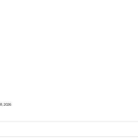
, 2026
ОРОВЕ ЖИТТЯ
ВІДПОЧИНОК
СТОСУНКИ
ТВІ