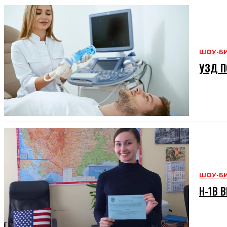
ШОУ-Б
УЗД П
ШОУ-Б
H-1B В