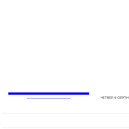
LentaLife
ЖІНОЧІ СЕНСИ ЖИТТЯ
ЧЕТВЕР, 6 СЕРПНЯ
СТРІЧКА НОВИН
СТИЛЬ
КРАСА
ЗД