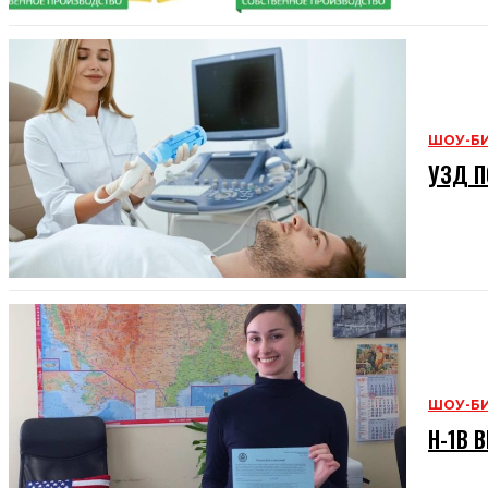
ШОУ-Б
УЗД П
ШОУ-Б
H-1B В