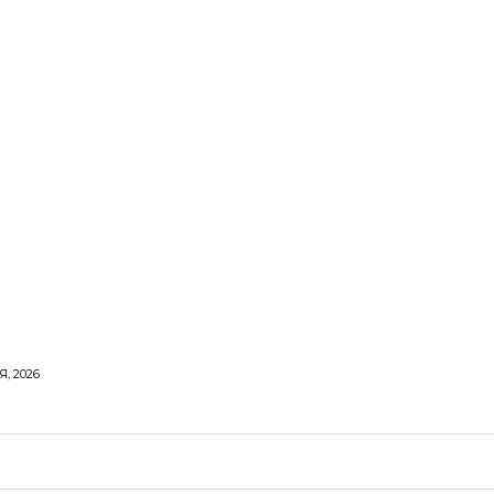
, 2026
ОРОВЕ ЖИТТЯ
ВІДПОЧИНОК
СТОСУНКИ
ТВІ