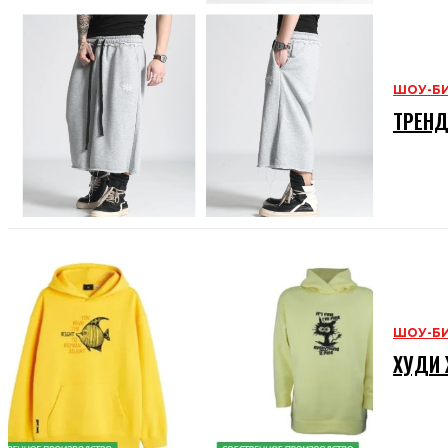
ШОУ-Б
ТРЕНД
ШОУ-Б
ХУДИ 