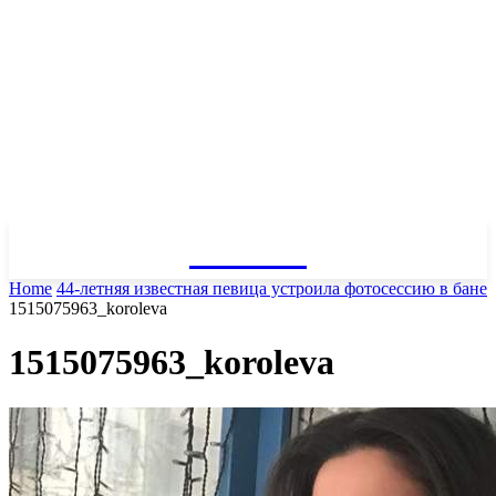
GOSSIP
Home
44-летняя известная певица устроила фотосессию в бане
1515075963_koroleva
1515075963_koroleva