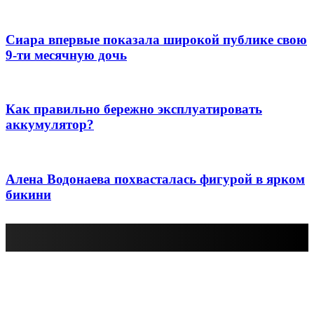
Сиара впервые показала широкой публике свою
9-ти месячную дочь
Как правильно бережно эксплуатировать
аккумулятор?
Алена Водонаева похвасталась фигурой в ярком
бикини